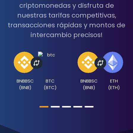
criptomonedas y disfruta de
nuestras tarifas competitivas,
transacciones rápidas y montos de
intercambio precisos!
BNBBSC
BTC
BNBBSC
ETH
(
BNB
)
(
BTC
)
(
BNB
)
(
ETH
)