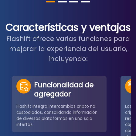
Características y ventajas
Flashift ofrece varias funciones para
mejorar la experiencia del usuario,
incluyendo:
Funcionalidad de
agregador
Flashift integra intercambios cripto no
Los u
custodiados, consolidando información
crip
de diversas plataformas en una sola
redes
interfaz.
capa
comú