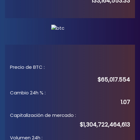
133,164,553.33
Precio de BTC
:
$65,017.554
Cambio 24h %
:
1.07
Capitalización de mercado
:
$1,304,722,464,613
Volumen 24h
: