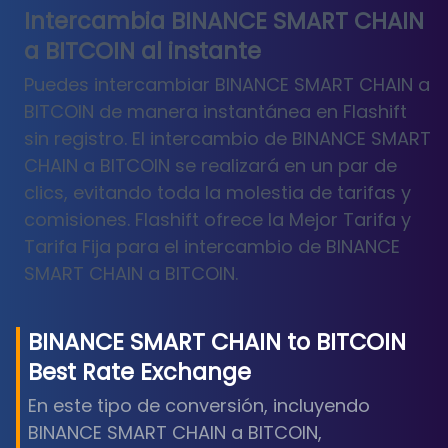
Intercambia BINANCE SMART CHAIN
a BITCOIN al instante
Puedes intercambiar BINANCE SMART CHAIN a
BITCOIN de manera instantánea en Flashift
sin registro. El intercambio de BINANCE SMART
CHAIN a BITCOIN se realizará en un par de
clics, evitando toda la molestia de tarifas y
comisiones. Flashift ofrece la Mejor Tarifa y
Tarifa Fija para el intercambio de BINANCE
SMART CHAIN a BITCOIN.
BINANCE SMART CHAIN
to
BITCOIN
Best Rate Exchange
En este tipo de conversión, incluyendo
BINANCE SMART CHAIN a BITCOIN,