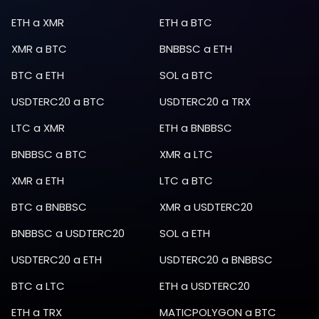
ETH
a
XMR
ETH
a
BTC
XMR
a
BTC
BNBBSC
a
ETH
BTC
a
ETH
SOL
a
BTC
USDTERC20
a
BTC
USDTERC20
a
TRX
LTC
a
XMR
ETH
a
BNBBSC
BNBBSC
a
BTC
XMR
a
LTC
XMR
a
ETH
LTC
a
BTC
BTC
a
BNBBSC
XMR
a
USDTERC20
BNBBSC
a
USDTERC20
SOL
a
ETH
USDTERC20
a
ETH
USDTERC20
a
BNBBSC
BTC
a
LTC
ETH
a
USDTERC20
ETH
a
TRX
MATICPOLYGON
a
BTC