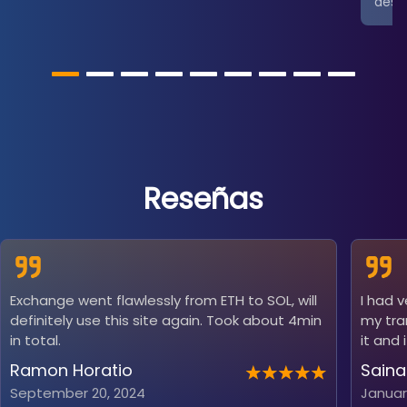
desce
Reseñas
Exchange went flawlessly from ETH to SOL, will
I had 
definitely use this site again. Took about 4min
my tra
in total.
it and 
Ramon Horatio
Saina
September 20, 2024
Januar