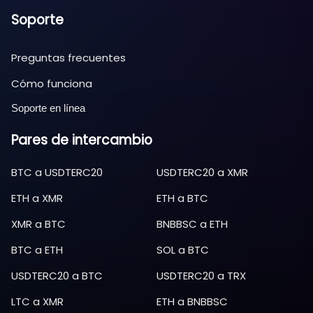
Soporte
Preguntas frecuentes
Cómo funciona
Soporte en línea
Pares de intercambio
BTC
a
USDTERC20
USDTERC20
a
XMR
ETH
a
XMR
ETH
a
BTC
XMR
a
BTC
BNBBSC
a
ETH
BTC
a
ETH
SOL
a
BTC
USDTERC20
a
BTC
USDTERC20
a
TRX
LTC
a
XMR
ETH
a
BNBBSC