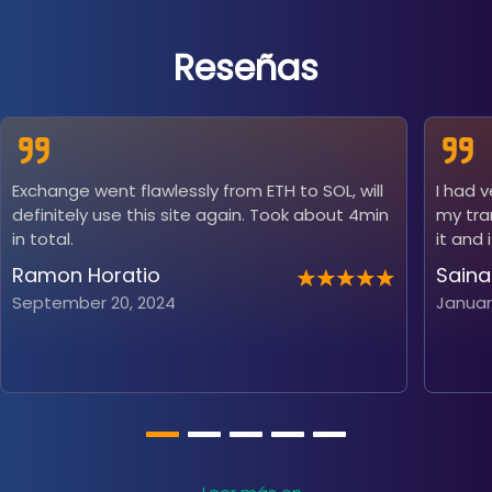
Reseñas
Exchange went flawlessly from ETH to SOL, will
I had 
definitely use this site again. Took about 4min
my tra
in total.
it and 
Ramon Horatio
Saina
September 20, 2024
Januar