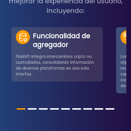
mejorar la experiencia del usuario,
incluyendo:
Funcionalidad de
agregador
Flashift integra intercambios cripto no
Los u
custodiados, consolidando información
crip
de diversas plataformas en una sola
redes
interfaz.
capa
comú
desce