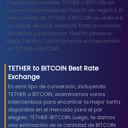
Puedes intercambiar TETHER a BITCOIN de
manera instantánea en Flashift sin registro. El
intercambio de TETHER a BITCOIN se realizará
en un par de clics, evitando toda la molestia
de tarifas y comisiones. Flashift ofrece la
Mejor Tarifa y Tarifa Fija para el intercambio
de TETHER a BITCOIN.
TETHER
to
BITCOIN
Best Rate
Exchange
En este tipo de conversión, incluyendo
TETHER a BITCOIN, examinamos varios
intercambios para encontrar la mejor tarifa
disponible en el mercado para el par
elegido: TETHER-BITCOIN. Luego, te damos
una estimación de la cantidad de BITCOIN