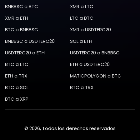
BNBBSC
a
BTC
XMR
a
LTC
XMR
a
ETH
LTC
a
BTC
BTC
a
BNBBSC
XMR
a
USDTERC20
BNBBSC
a
USDTERC20
SOL
a
ETH
USDTERC20
a
ETH
USDTERC20
a
BNBBSC
BTC
a
LTC
ETH
a
USDTERC20
ETH
a
TRX
MATICPOLYGON
a
BTC
BTC
a
SOL
BTC
a
TRX
BTC
a
XRP
© 2026, Todos los derechos reservados