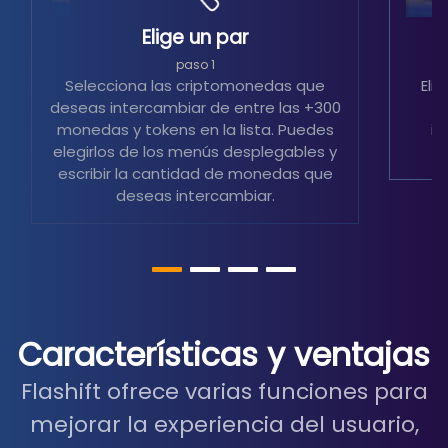
Elige un par
S
paso 1
Selecciona las criptomonedas que
Eli
deseas intercambiar de entre las +300
m
monedas y tokens en la lista. Puedes
in
elegirlos de los menús desplegables y
escribir la cantidad de monedas que
deseas intercambiar.
Características y ventajas
Flashift ofrece varias funciones para
mejorar la experiencia del usuario,