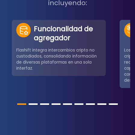
incluyendo:
Funcionalidad de
agregador
Flashift integra intercambios cripto no
Los u
custodiados, consolidando información
crip
de diversas plataformas en una sola
redes
interfaz.
capa
comú
desce