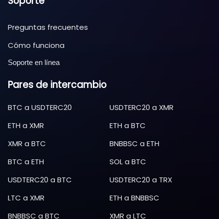
Soporte
Preguntas frecuentes
Cómo funciona
Soporte en línea
Pares de intercambio
BTC
a
USDTERC20
USDTERC20
a
XMR
ETH
a
XMR
ETH
a
BTC
XMR
a
BTC
BNBBSC
a
ETH
BTC
a
ETH
SOL
a
BTC
USDTERC20
a
BTC
USDTERC20
a
TRX
LTC
a
XMR
ETH
a
BNBBSC
BNBBSC
a
BTC
XMR
a
LTC