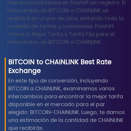
manera instantánea en Flashift sin registro. El
intercambio de BITCOIN a CHAINLINK se
realizará en un par de clics, evitando toda la
molestia de tarifas y comisiones. Flashift
ofrece la Mejor Tarifa y Tarifa Fija para el
intercambio de BITCOIN a CHAINLINK.
BITCOIN
to
CHAINLINK
Best Rate
Exchange
En este tipo de conversión, incluyendo
BITCOIN a CHAINLINK, examinamos varios
intercambios para encontrar la mejor tarifa
disponible en el mercado para el par
elegido: BITCOIN-CHAINLINK. Luego, te damos
una estimación de la cantidad de CHAINLINK
que recibirás.