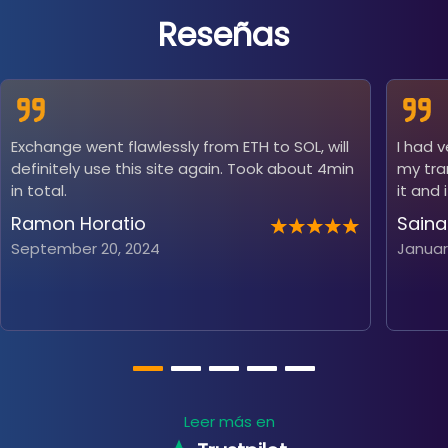
Reseñas
Exchange went flawlessly from ETH to SOL, will
I had 
definitely use this site again. Took about 4min
my tra
in total.
it and 
Ramon Horatio
Saina
September 20, 2024
Januar
Leer más en