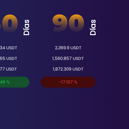
Días
Días
234
USDT
2,369.9
USDT
565
USDT
1,560.857
USDT
277
USDT
1,872.309
USDT
048
%
-17.107
%