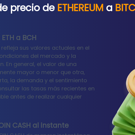
de precio de
ETHEREUM
a
BIT
e ETH a BCH
refleja sus valores actuales en el
ondiciones del mercado y la
. En general, el valor de una
amente mayor o menor que otra,
ta, la demanda y el sentimiento
nsultar las tasas más recientes en
le antes de realizar cualquier
IN CASH al instante