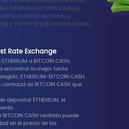
COIN CASH de manera instantánea
io de ETHEREUM a BITCOIN CASH se
toda la molestia de tarifas y
ifa y Tarifa Fija para el intercambio
st Rate Exchange
do ETHEREUM a BITCOIN CASH,
encontrar la mejor tarifa
 elegido: ETHEREUM-BITCOIN CASH.
a cantidad de BITCOIN CASH que
de depositar ETHEREUM, el
ente.
de BITCOIN CASH recibida puede
dad en el precio de las