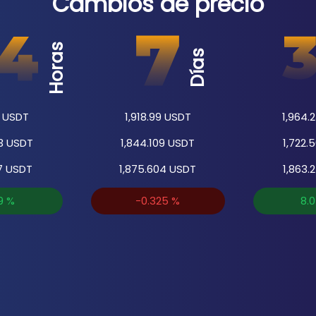
Cambios de precio
Horas
Días
USDT
1,918.99
USDT
1,964.
3
USDT
1,844.109
USDT
1,722.
7
USDT
1,875.604
USDT
1,863.
9
%
-0.325
%
8.