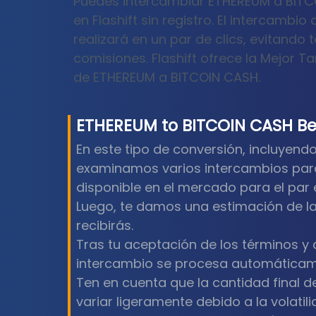
Puedes intercambiar ETHEREUM a BIT
en Flashift sin registro. El intercamb
realizará en un par de clics, evitando 
comisiones. Flashift ofrece la Mejor Tar
de ETHEREUM a BITCOIN CASH.
ETHEREUM
to
BITCOIN CASH
Be
En este tipo de conversión, incluyen
examinamos varios intercambios para 
disponible en el mercado para el par
Luego, te damos una estimación de l
recibirás.
Tras tu aceptación de los términos y 
intercambio se procesa automáticam
Ten en cuenta que la cantidad final 
variar ligeramente debido a la volatili