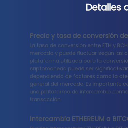
Detalles 
Precio y tasa de conversión d
La tasa de conversión entre ETH y BCH 
mercado y puede fluctuar según las c
plataforma utilizada para la conversión
criptomoneda puede ser significativ
dependiendo de factores como la ofer
general del mercado. Es importante co
una plataforma de intercambio confiab
transacción.
Intercambia ETHEREUM a BITCO