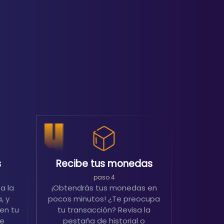
s
Recibe tus monedas
paso 4
a la
¡Obtendrás tus monedas en
, y
pocos minutos! ¿Te preocupa
en tu
tu transacción? Revisa la
de
pestaña de historial o