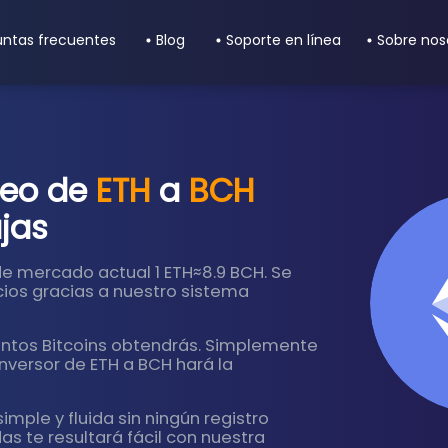
untas frecuentes
Blog
Soporte en línea
Sobre nos
neo de
ETH
a
BCH
jas
de mercado actual 1 ETH≈8.9 BCH. Se
icios gracias a nuestro sistema
uántos Bitcoins obtendrás. Simplemente
nversor de ETH a BCH hará la
imple y fluida sin ningún registro
s te resultará fácil con nuestra