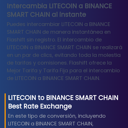
Intercambia LITECOIN a BINANCE
SMART CHAIN al instante
Puedes intercambiar LITECOIN a BINANCE
SMART CHAIN de manera instantánea en
Flashift sin registro. El intercambio de
LITECOIN a BINANCE SMART CHAIN se realizará
en un par de clics, evitando toda la molestia
de tarifas y comisiones. Flashift ofrece la
Mejor Tarifa y Tarifa Fija para el intercambio
de LITECOIN a BINANCE SMART CHAIN.
LITECOIN
to
BINANCE SMART CHAIN
Best Rate Exchange
En este tipo de conversión, incluyendo
LITECOIN a BINANCE SMART CHAIN,