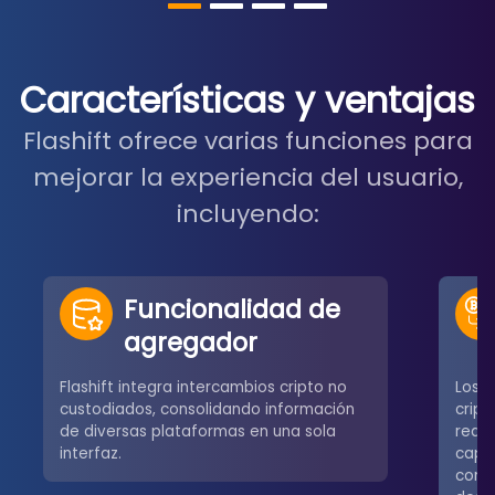
Características y ventajas
Flashift ofrece varias funciones para
mejorar la experiencia del usuario,
incluyendo:
Funcionalidad de
agregador
Flashift integra intercambios cripto no
Los u
custodiados, consolidando información
crip
de diversas plataformas en una sola
redes
interfaz.
capa
comú