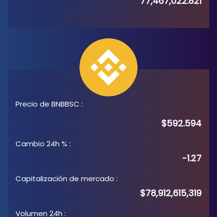
77,467,022.821
Precio de BNBBSC
:
$592.594
Cambio 24h %
:
-1.27
Capitalización de mercado
:
$78,912,615,319
Volumen 24h
: