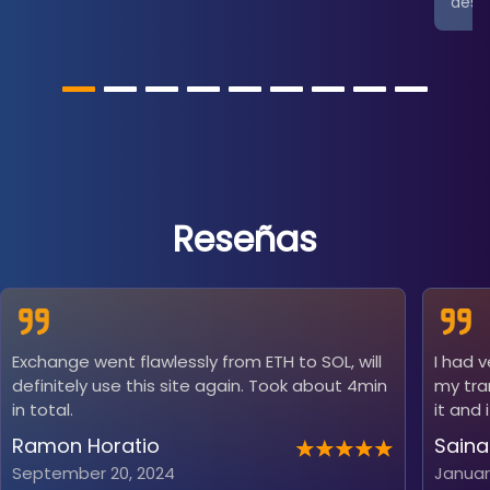
desce
Reseñas
Exchange went flawlessly from ETH to SOL, will
I had 
definitely use this site again. Took about 4min
my tra
in total.
it and 
Ramon Horatio
Saina
September 20, 2024
Januar