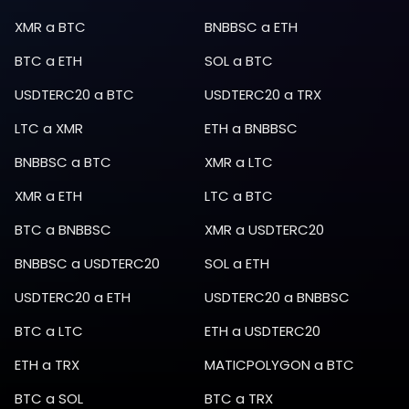
XMR
a
BTC
BNBBSC
a
ETH
BTC
a
ETH
SOL
a
BTC
USDTERC20
a
BTC
USDTERC20
a
TRX
LTC
a
XMR
ETH
a
BNBBSC
BNBBSC
a
BTC
XMR
a
LTC
XMR
a
ETH
LTC
a
BTC
BTC
a
BNBBSC
XMR
a
USDTERC20
BNBBSC
a
USDTERC20
SOL
a
ETH
USDTERC20
a
ETH
USDTERC20
a
BNBBSC
BTC
a
LTC
ETH
a
USDTERC20
ETH
a
TRX
MATICPOLYGON
a
BTC
BTC
a
SOL
BTC
a
TRX