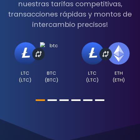
nuestras tarifas competitivas,
transacciones rápidas y montos de
intercambio precisos!
LTC
BTC
LTC
ETH
(
LTC
)
(
BTC
)
(
LTC
)
(
ETH
)