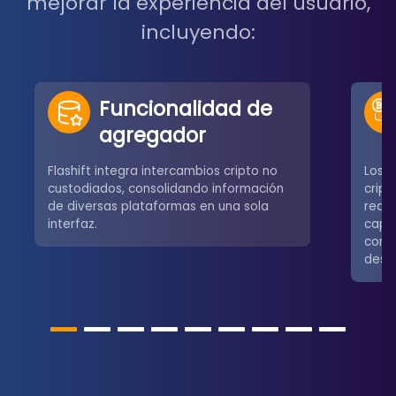
mejorar la experiencia del usuario,
incluyendo:
Funcionalidad de
agregador
Flashift integra intercambios cripto no
Los u
custodiados, consolidando información
crip
de diversas plataformas en una sola
redes
interfaz.
capa
comú
desce