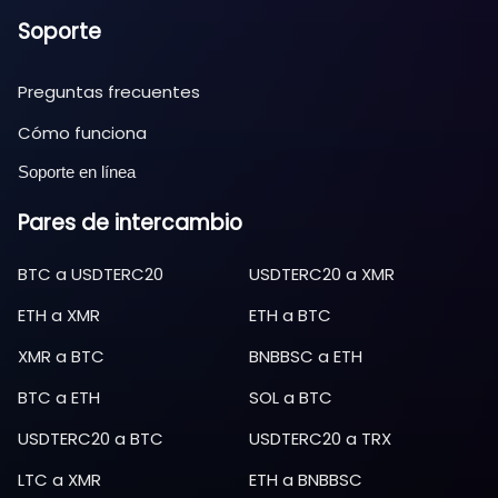
Soporte
Preguntas frecuentes
Cómo funciona
Soporte en línea
Pares de intercambio
BTC
a
USDTERC20
USDTERC20
a
XMR
ETH
a
XMR
ETH
a
BTC
XMR
a
BTC
BNBBSC
a
ETH
BTC
a
ETH
SOL
a
BTC
USDTERC20
a
BTC
USDTERC20
a
TRX
LTC
a
XMR
ETH
a
BNBBSC