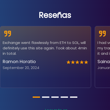
Reseñas
Exchange went flawlessly from ETH to SOL, will
I had 
definitely use this site again. Took about 4min
my tra
in total.
it and 
Ramon Horatio
Saina
September 20, 2024
Januar