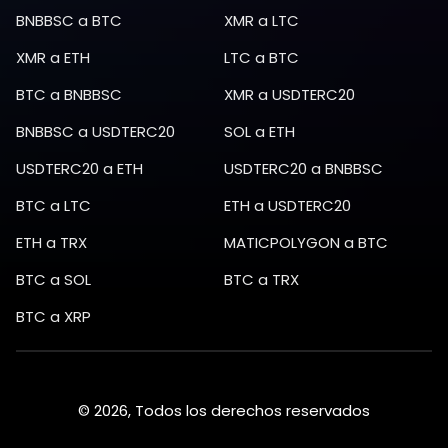
BNBBSC
a
BTC
XMR
a
LTC
XMR
a
ETH
LTC
a
BTC
BTC
a
BNBBSC
XMR
a
USDTERC20
BNBBSC
a
USDTERC20
SOL
a
ETH
USDTERC20
a
ETH
USDTERC20
a
BNBBSC
BTC
a
LTC
ETH
a
USDTERC20
ETH
a
TRX
MATICPOLYGON
a
BTC
BTC
a
SOL
BTC
a
TRX
BTC
a
XRP
© 2026, Todos los derechos reservados