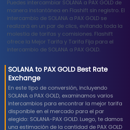
Puedes intercambiar SOLANA a PAX GOLD de
manera instantánea en Flashift sin registro. El
intercambio de SOLANA a PAX GOLD se
realizará en un par de clics, evitando toda la
molestia de tarifas y comisiones. Flashift
ofrece la Mejor Tarifa y Tarifa Fija para el
intercambio de SOLANA a PAX GOLD.
SOLANA
to
PAX GOLD
Best Rate
Exchange
En este tipo de conversión, incluyendo
SOLANA a PAX GOLD, examinamos varios
intercambios para encontrar la mejor tarifa
disponible en el mercado para el par
elegido: SOLANA-PAX GOLD. Luego, te damos
una estimación de la cantidad de PAX GOLD