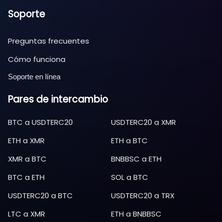
Soporte
Preguntas frecuentes
Cómo funciona
Soporte en línea
Pares de intercambio
BTC
a
USDTERC20
USDTERC20
a
XMR
ETH
a
XMR
ETH
a
BTC
XMR
a
BTC
BNBBSC
a
ETH
BTC
a
ETH
SOL
a
BTC
USDTERC20
a
BTC
USDTERC20
a
TRX
LTC
a
XMR
ETH
a
BNBBSC