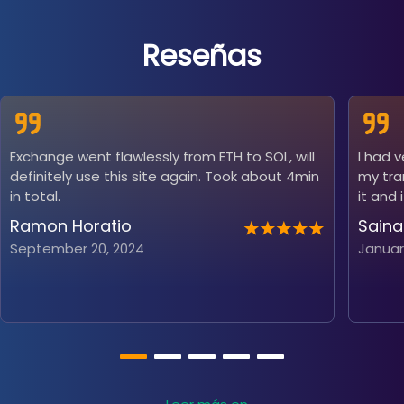
Reseñas
Exchange went flawlessly from ETH to SOL, will
I had 
definitely use this site again. Took about 4min
my tra
in total.
it and 
Ramon Horatio
Saina
September 20, 2024
Januar