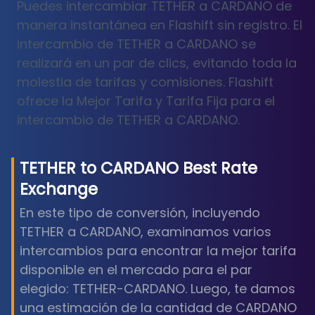
Puedes intercambiar TETHER a CARDANO de
manera instantánea en Flashift sin registro. El
intercambio de TETHER a CARDANO se
realizará en un par de clics, evitando toda la
molestia de tarifas y comisiones. Flashift
ofrece la Mejor Tarifa y Tarifa Fija para el
intercambio de TETHER a CARDANO.
TETHER
to
CARDANO
Best Rate
Exchange
En este tipo de conversión, incluyendo
TETHER a CARDANO, examinamos varios
intercambios para encontrar la mejor tarifa
disponible en el mercado para el par
elegido: TETHER-CARDANO. Luego, te damos
una estimación de la cantidad de CARDANO