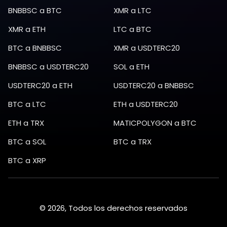
BNBBSC
a
BTC
XMR
a
LTC
XMR
a
ETH
LTC
a
BTC
BTC
a
BNBBSC
XMR
a
USDTERC20
BNBBSC
a
USDTERC20
SOL
a
ETH
USDTERC20
a
ETH
USDTERC20
a
BNBBSC
BTC
a
LTC
ETH
a
USDTERC20
ETH
a
TRX
MATICPOLYGON
a
BTC
BTC
a
SOL
BTC
a
TRX
BTC
a
XRP
© 2026, Todos los derechos reservados