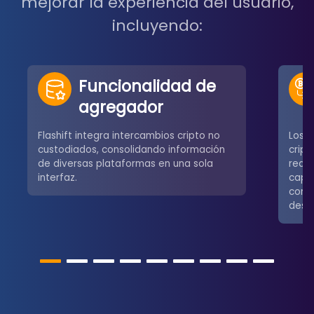
mejorar la experiencia del usuario,
incluyendo:
Funcionalidad de
agregador
Flashift integra intercambios cripto no
Los u
custodiados, consolidando información
crip
de diversas plataformas en una sola
redes
interfaz.
capa
comú
desce