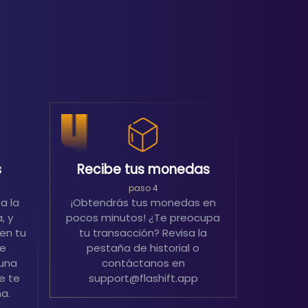
s
Recibe tus monedas
paso 4
a la
¡Obtendrás tus monedas en
, y
pocos minutos! ¿Te preocupa
en tu
tu transacción? Revisa la
de
pestaña de historial o
 una
contáctanos en
e te
support@flashift.app
a.