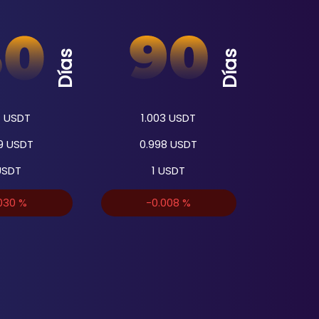
Días
Días
1
USDT
1.003
USDT
9
USDT
0.998
USDT
SDT
1
USDT
030
%
-0.008
%