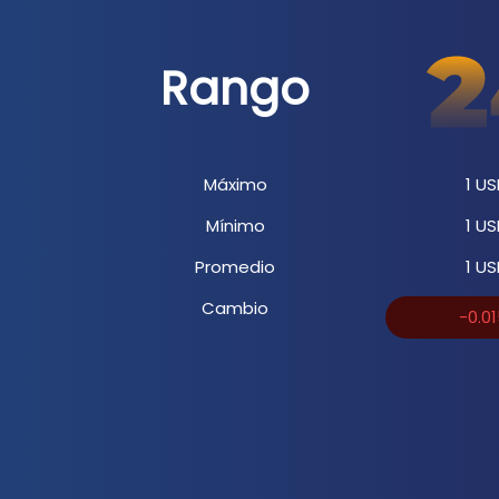
Rango
Máximo
1
US
Mínimo
1
US
Promedio
1
US
Cambio
-0.0