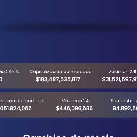
io 24h %
Capitalización de mercado
Volumen 24
0
$183,487,635,817
$31,521,597,91
ización de mercado
Volumen 24h
Suministro 
,051,924,065
$446,096,686
94,892,5