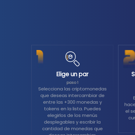
Elige un par
S
paso 1
Selecciona las criptomonedas
que deseas intercambiar de
entre las +300 monedas y
hace
tokens en la lista. Puedes
el s
elegirlos de los menús
cu
desplegables y escribir la
cantidad de monedas que