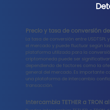
Det
Precio y tasa de conversión d
La tasa de conversión entre USDTSPL y 
el mercado y puede fluctuar según la
plataforma utilizada para la conversión
criptomoneda puede ser significativ
dependiendo de factores como la ofer
general del mercado. Es importante co
una plataforma de intercambio confiab
transacción.
Intercambia TETHER a TRON al