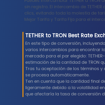
Puedes intercambiar TETHER a TRON de
sin registro. El intercambio de TETHER
clics, evitando toda la molestia de tari
Mejor Tarifa y Tarifa Fija para el int
TETHER
to
TRON
Best Rate Ex
En este tipo de conversión, incluye
varios intercambios para encontrar la 
mercado para el par elegido: TETHER
estimación de la cantidad de TRON que
Tras tu aceptación de los términos y 
se procesa automáticamente.
Ten en cuenta que la cantidad final d
ligeramente debido a la volatilidad en
que afectaría la tasa de conversión 