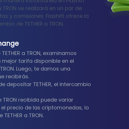
 manera instantánea en Flashift
 a TRON se realizará en un par de
fas y comisiones. Flashift ofrece la
ercambio de TETHER a TRON.
change
ndo TETHER a TRON, examinamos
mejor tarifa disponible en el
-TRON. Luego, te damos una
 recibirás.
de depositar TETHER, el intercambio
e TRON recibida puede variar
 el precio de las criptomonedas, lo
de TETHER a TRON.