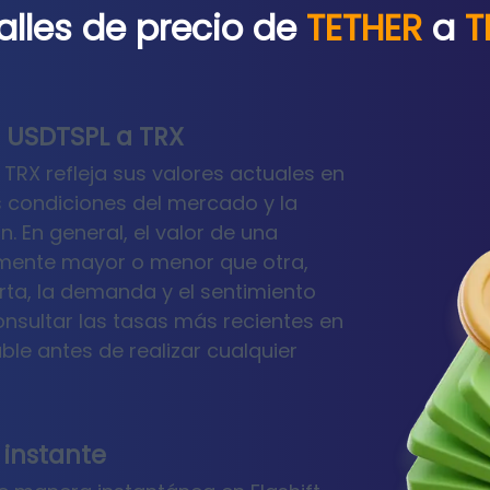
alles de precio de
TETHER
a
T
e USDTSPL a TRX
TRX refleja sus valores actuales en
s condiciones del mercado y la
. En general, el valor de una
amente mayor o menor que otra,
ta, la demanda y el sentimiento
nsultar las tasas más recientes en
le antes de realizar cualquier
 instante