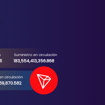
h
Suministro en circulación
1
183,554,413,356.868
en circulación
69,870.582