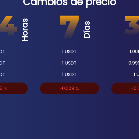
Cambios de precio
Horas
Días
DT
1
USDT
1.00
DT
1
USDT
0.99
DT
1
USDT
1
U
15
%
-0.009
%
-0.