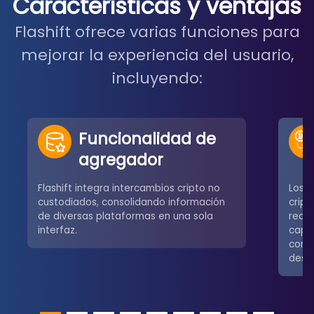
Características y ventajas
Flashift ofrece varias funciones para
mejorar la experiencia del usuario,
incluyendo:
Funcionalidad de
agregador
Flashift integra intercambios cripto no
Los u
custodiados, consolidando información
crip
de diversas plataformas en una sola
redes
interfaz.
capa
comú
desce