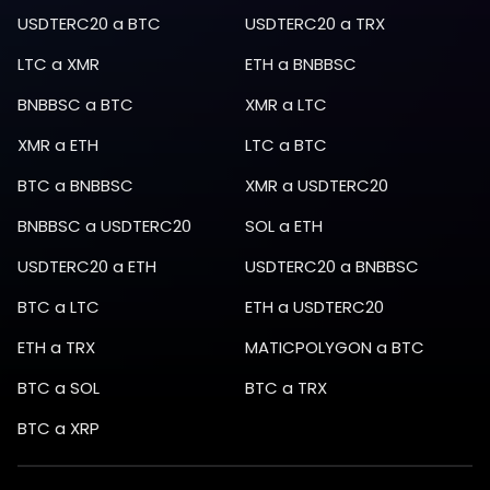
USDTERC20
a
BTC
USDTERC20
a
TRX
LTC
a
XMR
ETH
a
BNBBSC
BNBBSC
a
BTC
XMR
a
LTC
XMR
a
ETH
LTC
a
BTC
BTC
a
BNBBSC
XMR
a
USDTERC20
BNBBSC
a
USDTERC20
SOL
a
ETH
USDTERC20
a
ETH
USDTERC20
a
BNBBSC
BTC
a
LTC
ETH
a
USDTERC20
ETH
a
TRX
MATICPOLYGON
a
BTC
BTC
a
SOL
BTC
a
TRX
BTC
a
XRP