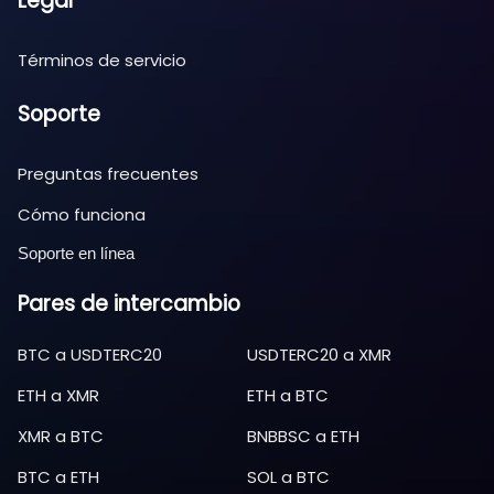
Legal
Términos de servicio
Soporte
Preguntas frecuentes
Cómo funciona
Soporte en línea
Pares de intercambio
BTC
a
USDTERC20
USDTERC20
a
XMR
ETH
a
XMR
ETH
a
BTC
XMR
a
BTC
BNBBSC
a
ETH
BTC
a
ETH
SOL
a
BTC