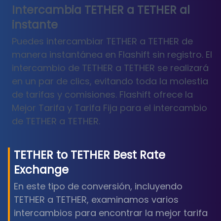
Intercambia TETHER a TETHER al
instante
Puedes intercambiar TETHER a TETHER de
manera instantánea en Flashift sin registro. El
intercambio de TETHER a TETHER se realizará
en un par de clics, evitando toda la molestia
de tarifas y comisiones. Flashift ofrece la
Mejor Tarifa y Tarifa Fija para el intercambio
de TETHER a TETHER.
TETHER
to
TETHER
Best Rate
Exchange
En este tipo de conversión, incluyendo
TETHER a TETHER, examinamos varios
intercambios para encontrar la mejor tarifa