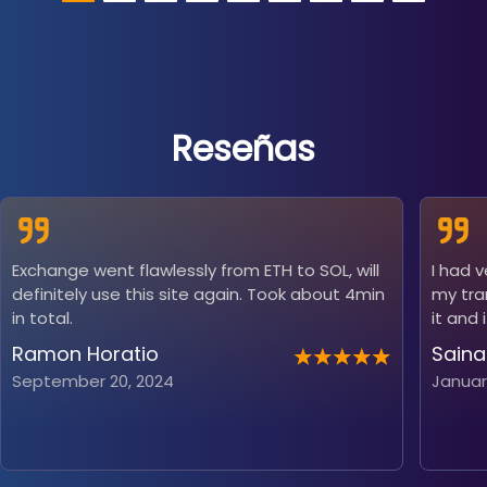
Reseñas
Exchange went flawlessly from ETH to SOL, will
I had 
definitely use this site again. Took about 4min
my tra
in total.
it and 
Ramon Horatio
Saina
September 20, 2024
Januar