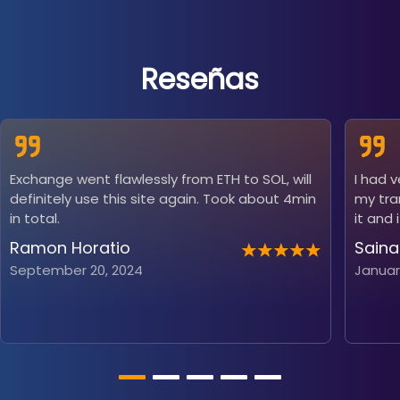
Reseñas
Exchange went flawlessly from ETH to SOL, will
I had 
definitely use this site again. Took about 4min
my tra
in total.
it and 
Ramon Horatio
Saina
September 20, 2024
Januar