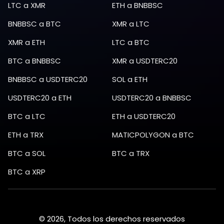
LTC
a
XMR
ETH
a
BNBBSC
BNBBSC
a
BTC
XMR
a
LTC
XMR
a
ETH
LTC
a
BTC
BTC
a
BNBBSC
XMR
a
USDTERC20
BNBBSC
a
USDTERC20
SOL
a
ETH
USDTERC20
a
ETH
USDTERC20
a
BNBBSC
BTC
a
LTC
ETH
a
USDTERC20
ETH
a
TRX
MATICPOLYGON
a
BTC
BTC
a
SOL
BTC
a
TRX
BTC
a
XRP
© 2026, Todos los derechos reservados