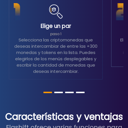
Elige un par
S
paso 1
Selecciona las criptomonedas que
Eli
deseas intercambiar de entre las +300
m
monedas y tokens en la lista. Puedes
in
elegirlos de los menús desplegables y
escribir la cantidad de monedas que
deseas intercambiar.
Características y ventajas
Flashift ofrece varias funciones para