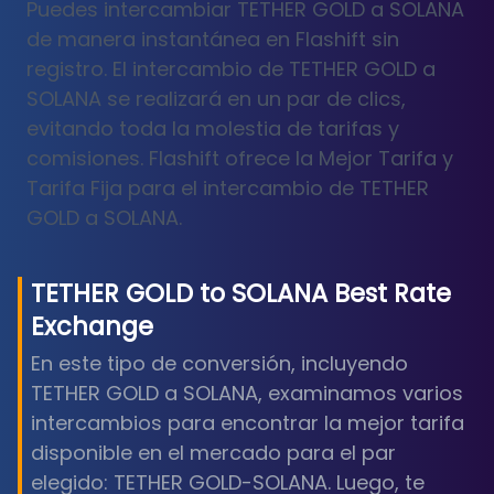
Puedes intercambiar TETHER GOLD a SOLANA
de manera instantánea en Flashift sin
registro. El intercambio de TETHER GOLD a
SOLANA se realizará en un par de clics,
evitando toda la molestia de tarifas y
comisiones. Flashift ofrece la Mejor Tarifa y
Tarifa Fija para el intercambio de TETHER
GOLD a SOLANA.
TETHER GOLD
to
SOLANA
Best Rate
Exchange
En este tipo de conversión, incluyendo
TETHER GOLD a SOLANA, examinamos varios
intercambios para encontrar la mejor tarifa
disponible en el mercado para el par
elegido: TETHER GOLD-SOLANA. Luego, te