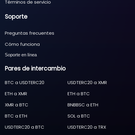
Términos de servicio
Soporte
Preguntas frecuentes
Cómo funciona
Soporte en línea
Pares de intercambio
BTC
a
USDTERC20
USDTERC20
a
XMR
ETH
a
XMR
ETH
a
BTC
XMR
a
BTC
BNBBSC
a
ETH
BTC
a
ETH
SOL
a
BTC
USDTERC20
a
BTC
USDTERC20
a
TRX