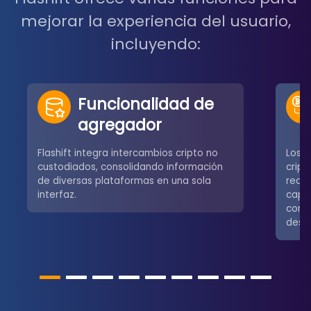
mejorar la experiencia del usuario,
incluyendo:
Funcionalidad de
agregador
Flashift integra intercambios cripto no
Los u
custodiados, consolidando información
crip
de diversas plataformas en una sola
redes
interfaz.
capa
comú
desce