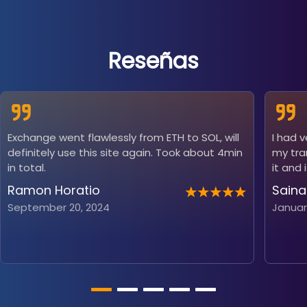
Reseñas
Exchange went flawlessly from ETH to SOL, will
I had 
definitely use this site again. Took about 4min
my tra
in total.
it and 
Ramon Horatio
Saina
September 20, 2024
Januar