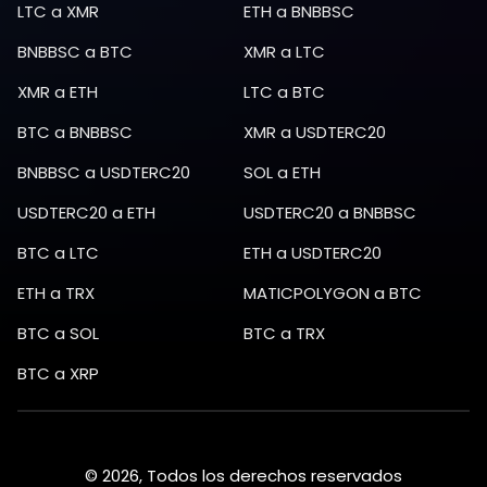
LTC
a
XMR
ETH
a
BNBBSC
BNBBSC
a
BTC
XMR
a
LTC
XMR
a
ETH
LTC
a
BTC
BTC
a
BNBBSC
XMR
a
USDTERC20
BNBBSC
a
USDTERC20
SOL
a
ETH
USDTERC20
a
ETH
USDTERC20
a
BNBBSC
BTC
a
LTC
ETH
a
USDTERC20
ETH
a
TRX
MATICPOLYGON
a
BTC
BTC
a
SOL
BTC
a
TRX
BTC
a
XRP
© 2026, Todos los derechos reservados