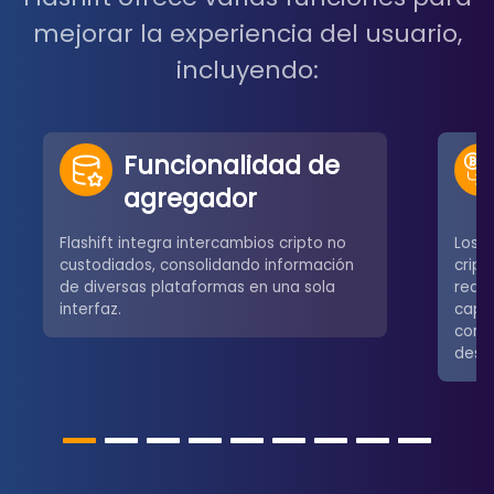
mejorar la experiencia del usuario,
incluyendo:
Funcionalidad de
agregador
Flashift integra intercambios cripto no
Los u
custodiados, consolidando información
crip
de diversas plataformas en una sola
redes
interfaz.
capa
comú
desce