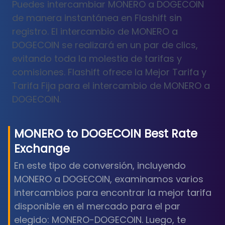
Puedes intercambiar MONERO a DOGECOIN
de manera instantánea en Flashift sin
registro. El intercambio de MONERO a
DOGECOIN se realizará en un par de clics,
evitando toda la molestia de tarifas y
comisiones. Flashift ofrece la Mejor Tarifa y
Tarifa Fija para el intercambio de MONERO a
DOGECOIN.
MONERO
to
DOGECOIN
Best Rate
Exchange
En este tipo de conversión, incluyendo
MONERO a DOGECOIN, examinamos varios
intercambios para encontrar la mejor tarifa
disponible en el mercado para el par
elegido: MONERO-DOGECOIN. Luego, te