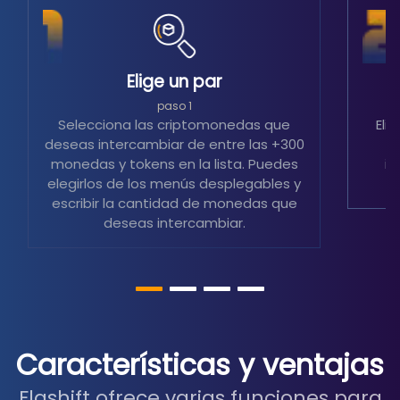
Elige un par
S
paso 1
Selecciona las criptomonedas que
Eli
deseas intercambiar de entre las +300
m
monedas y tokens en la lista. Puedes
in
elegirlos de los menús desplegables y
escribir la cantidad de monedas que
deseas intercambiar.
Características y ventajas
Flashift ofrece varias funciones para