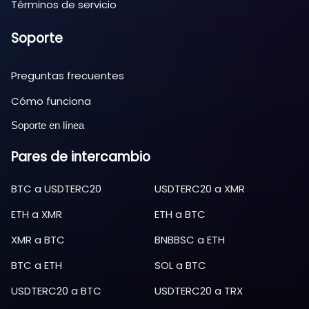
Términos de servicio
Soporte
Preguntas frecuentes
Cómo funciona
Soporte en línea
Pares de intercambio
BTC
a
USDTERC20
USDTERC20
a
XMR
ETH
a
XMR
ETH
a
BTC
XMR
a
BTC
BNBBSC
a
ETH
BTC
a
ETH
SOL
a
BTC
USDTERC20
a
BTC
USDTERC20
a
TRX