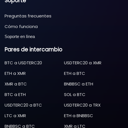
Soporte
Preguntas frecuentes
Cómo funciona
Soporte en línea
Pares de intercambio
BTC
a
USDTERC20
USDTERC20
a
XMR
ETH
a
XMR
ETH
a
BTC
XMR
a
BTC
BNBBSC
a
ETH
BTC
a
ETH
SOL
a
BTC
USDTERC20
a
BTC
USDTERC20
a
TRX
LTC
a
XMR
ETH
a
BNBBSC
BNBBSC
a
BTC
XMR
a
LTC