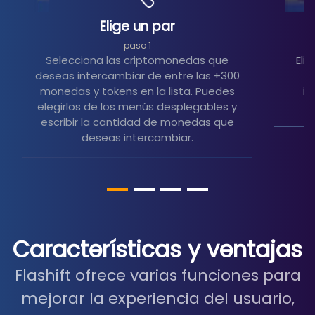
Elige un par
S
paso 1
Selecciona las criptomonedas que
Eli
deseas intercambiar de entre las +300
m
monedas y tokens en la lista. Puedes
in
elegirlos de los menús desplegables y
escribir la cantidad de monedas que
deseas intercambiar.
Características y ventajas
Flashift ofrece varias funciones para
mejorar la experiencia del usuario,