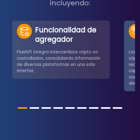
incluyendo:
Funcionalidad de
agregador
Flashift integra intercambios cripto no
Los u
custodiados, consolidando información
crip
de diversas plataformas en una sola
redes
interfaz.
capa
comú
desce