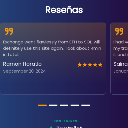
Reseñas
Exchange went flawlessly from ETH to SOL, will
I had 
definitely use this site again. Took about 4min
my tra
in total.
it and 
Ramon Horatio
Saina
September 20, 2024
Januar
Leer más en