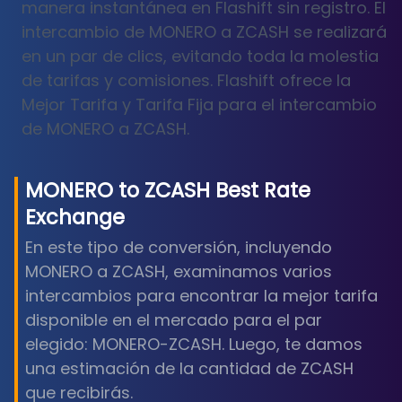
manera instantánea en Flashift sin registro. El
intercambio de MONERO a ZCASH se realizará
en un par de clics, evitando toda la molestia
de tarifas y comisiones. Flashift ofrece la
Mejor Tarifa y Tarifa Fija para el intercambio
de MONERO a ZCASH.
MONERO
to
ZCASH
Best Rate
Exchange
En este tipo de conversión, incluyendo
MONERO a ZCASH, examinamos varios
intercambios para encontrar la mejor tarifa
disponible en el mercado para el par
elegido: MONERO-ZCASH. Luego, te damos
una estimación de la cantidad de ZCASH
que recibirás.