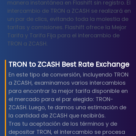
manera instantánea en Flashift sin registro. El
intercambio de TRON a ZCASH se realizará en
un par de clics, evitando toda la molestia de
tarifas y comisiones. Flashift ofrece la Mejor
Tarifa y Tarifa Fija para el intercambio de
TRON a ZCASH.
TRON
to
ZCASH
Best Rate Exchange
En este tipo de conversión, incluyendo TRON
a ZCASH, examinamos varios intercambios
para encontrar la mejor tarifa disponible en
el mercado para el par elegido: TRON-
ZCASH. Luego, te damos una estimación de
la cantidad de ZCASH que recibirás.
Tras tu aceptación de los términos y de
depositar TRON, el intercambio se procesa