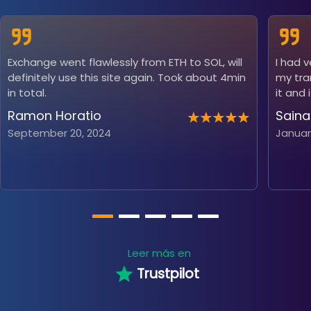
Exchange went flawlessly from ETH to SOL, will
I had 
definitely use this site again. Took about 4min
my tra
in total.
it and 
Ramon Horatio
Saina
September 20, 2024
Januar
Leer más en
Trustpilot