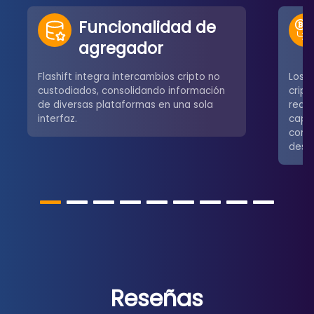
Funcionalidad de
agregador
Flashift integra intercambios cripto no
Los u
custodiados, consolidando información
crip
de diversas plataformas en una sola
redes
interfaz.
capa
comú
desce
Reseñas