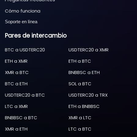
Cómo funciona
Soporte en línea
Pares de intercambio
BTC
a
USDTERC20
USDTERC20
a
XMR
ETH
a
XMR
ETH
a
BTC
XMR
a
BTC
BNBBSC
a
ETH
BTC
a
ETH
SOL
a
BTC
USDTERC20
a
BTC
USDTERC20
a
TRX
LTC
a
XMR
ETH
a
BNBBSC
BNBBSC
a
BTC
XMR
a
LTC
XMR
a
ETH
LTC
a
BTC