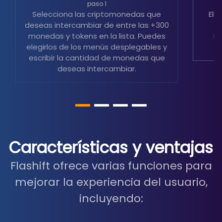
paso 1
Selecciona las criptomonedas que
Eli
deseas intercambiar de entre las +300
m
monedas y tokens en la lista. Puedes
in
elegirlos de los menús desplegables y
escribir la cantidad de monedas que
deseas intercambiar.
Características y ventajas
Flashift ofrece varias funciones para
mejorar la experiencia del usuario,
incluyendo: