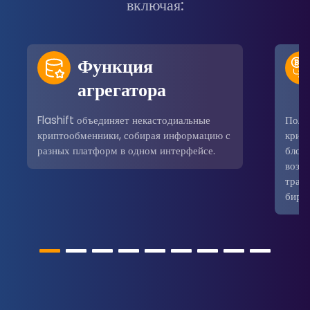
включая:
Функция
агрегатора
Flashift объединяет некастодиальные
Поль
криптообменники, собирая информацию с
крип
разных платформ в одном интерфейсе.
блокч
возм
трад
бирж