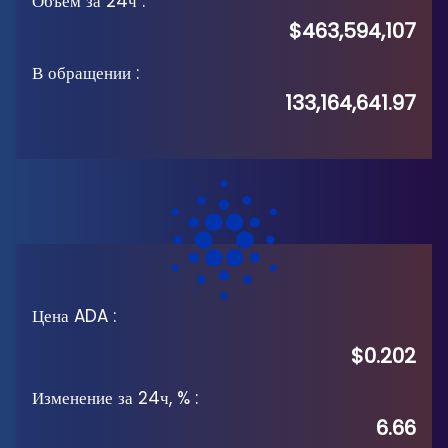
Объём за 24ч
:
$463,594,107
В обращении
:
133,164,641.97
Цена ADA
:
$0.202
Изменение за 24ч, %
:
6.66