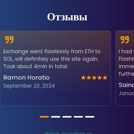
Отзывы
Exchange went flawlessly from ETH to
I had
SOL, will definitely use this site again.
Flash
Took about 4min in total.
immedi
furth
Ramon Horatio
Sain
September 20, 2024
Janua
Читать подробнее на