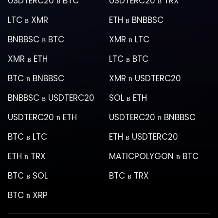
USDTERC20
в
BTC
USDTERC20
в
TRX
LTC
в
XMR
ETH
в
BNBBSC
BNBBSC
в
BTC
XMR
в
LTC
XMR
в
ETH
LTC
в
BTC
BTC
в
BNBBSC
XMR
в
USDTERC20
BNBBSC
в
USDTERC20
SOL
в
ETH
USDTERC20
в
ETH
USDTERC20
в
BNBBSC
BTC
в
LTC
ETH
в
USDTERC20
ETH
в
TRX
MATICPOLYGON
в
BTC
BTC
в
SOL
BTC
в
TRX
BTC
в
XRP