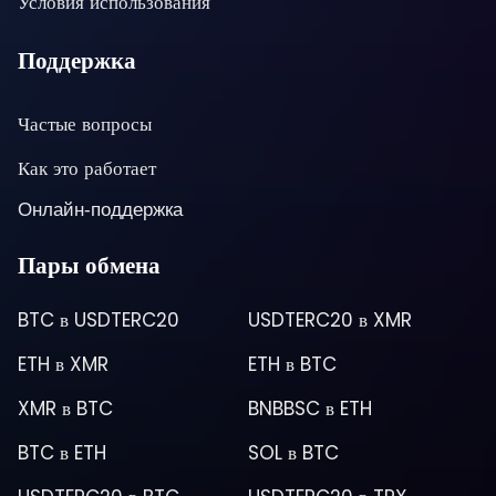
Условия использования
Поддержка
Частые вопросы
Как это работает
Онлайн-поддержка
Пары обмена
BTC
в
USDTERC20
USDTERC20
в
XMR
ETH
в
XMR
ETH
в
BTC
XMR
в
BTC
BNBBSC
в
ETH
BTC
в
ETH
SOL
в
BTC