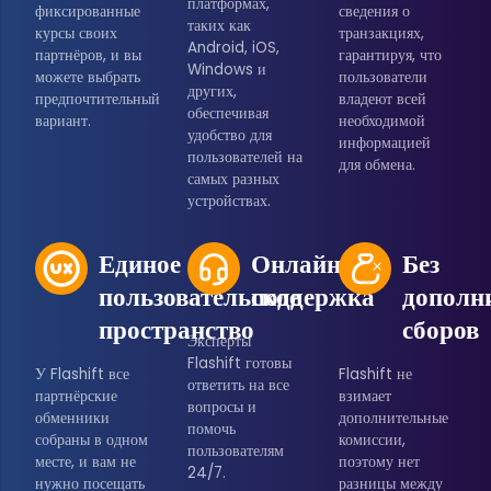
платформах,
фиксированные
сведения о
таких как
курсы своих
транзакциях,
Android, iOS,
партнёров, и вы
гарантируя, что
Windows и
можете выбрать
пользователи
других,
предпочтительный
владеют всей
обеспечивая
вариант.
необходимой
удобство для
информацией
пользователей на
для обмена.
самых разных
устройствах.
Единое
Онлайн-
Без
пользовательское
поддержка
дополн
пространство
сборов
Эксперты
Flashift готовы
У Flashift все
Flashift не
ответить на все
партнёрские
взимает
вопросы и
обменники
дополнительные
помочь
собраны в одном
комиссии,
пользователям
месте, и вам не
поэтому нет
24/7.
нужно посещать
разницы между