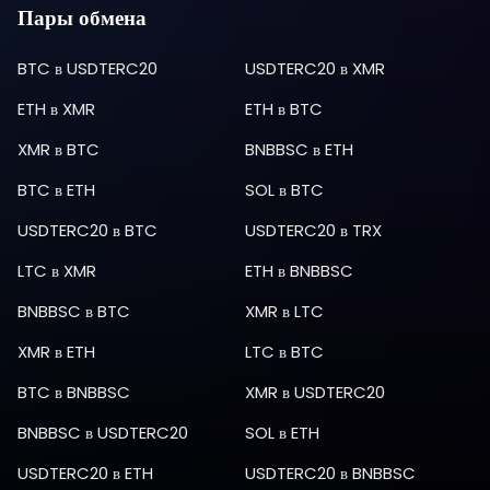
Пары обмена
BTC
в
USDTERC20
USDTERC20
в
XMR
ETH
в
XMR
ETH
в
BTC
XMR
в
BTC
BNBBSC
в
ETH
BTC
в
ETH
SOL
в
BTC
USDTERC20
в
BTC
USDTERC20
в
TRX
LTC
в
XMR
ETH
в
BNBBSC
BNBBSC
в
BTC
XMR
в
LTC
XMR
в
ETH
LTC
в
BTC
BTC
в
BNBBSC
XMR
в
USDTERC20
BNBBSC
в
USDTERC20
SOL
в
ETH
USDTERC20
в
ETH
USDTERC20
в
BNBBSC