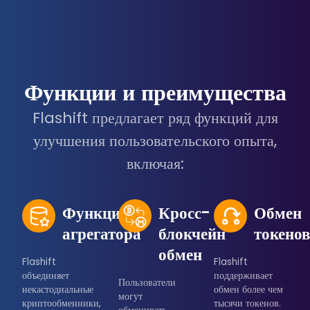
Функции и преимущества
Flashift предлагает ряд функций для
улучшения пользовательского опыта,
включая:
Функция
Кросс-
Обмен
агрегатора
блокчейн
токено
обмен
Flashift
Flashift
объединяет
поддерживает
Пользователи
некастодиальные
обмен более чем
могут
криптообменники,
тысячи токенов.