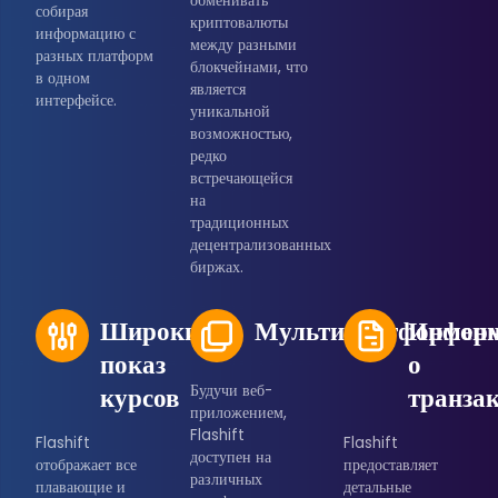
обменивать
собирая
криптовалюты
информацию с
между разными
разных платформ
блокчейнами, что
в одном
является
интерфейсе.
уникальной
возможностью,
редко
встречающейся
на
традиционных
децентрализованных
биржах.
Широкий
Мультиплатформенн
Инфор
показ
о
курсов
Будучи веб-
транза
приложением,
Flashift
Flashift
Flashift
доступен на
отображает все
предоставляет
различных
плавающие и
детальные