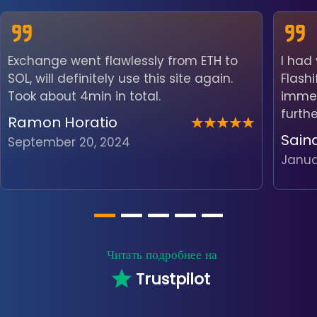
Exchange went flawlessly from ETH to
I had
SOL, will definitely use this site again.
Flash
Took about 4min in total.
immedi
furth
Ramon Horatio
Sain
September 20, 2024
Janua
Читать подробнее на
Trustpilot