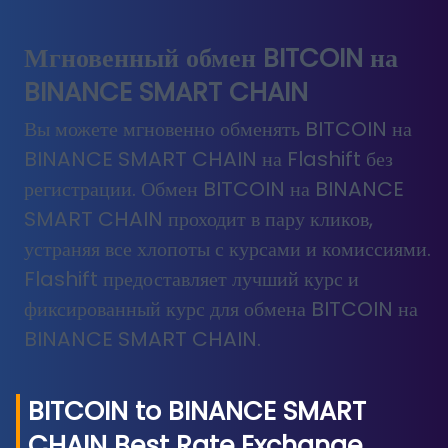
Мгновенный обмен BITCOIN на
BINANCE SMART CHAIN
Вы можете мгновенно обменять BITCOIN на
BINANCE SMART CHAIN на Flashift без
регистрации. Обмен BITCOIN на BINANCE
SMART CHAIN проходит в пару кликов,
устраняя все хлопоты с курсами и комиссиями.
Flashift предоставляет лучший курс и
фиксированный курс для обмена BITCOIN на
BINANCE SMART CHAIN.
BITCOIN
to
BINANCE SMART
CHAIN
Best Rate Exchange