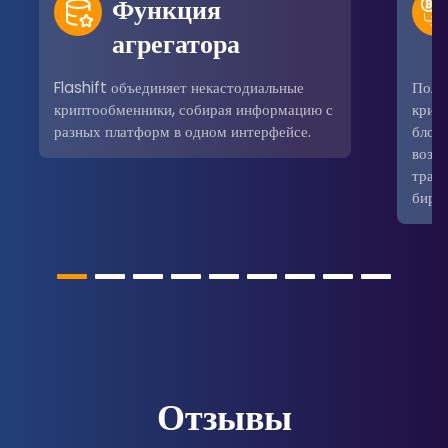
Функция
агрегатора
Flashift объединяет некастодиальные
Поль
криптообменники, собирая информацию с
крип
разных платформ в одном интерфейсе.
блокч
возм
трад
бирж
Отзывы