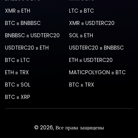
XMR
в
ETH
LTC
в
BTC
BTC
в
BNBBSC
XMR
в
USDTERC20
BNBBSC
в
USDTERC20
SOL
в
ETH
USDTERC20
в
ETH
USDTERC20
в
BNBBSC
BTC
в
LTC
ETH
в
USDTERC20
ETH
в
TRX
MATICPOLYGON
в
BTC
BTC
в
SOL
BTC
в
TRX
BTC
в
XRP
© 2026, Все права защищены