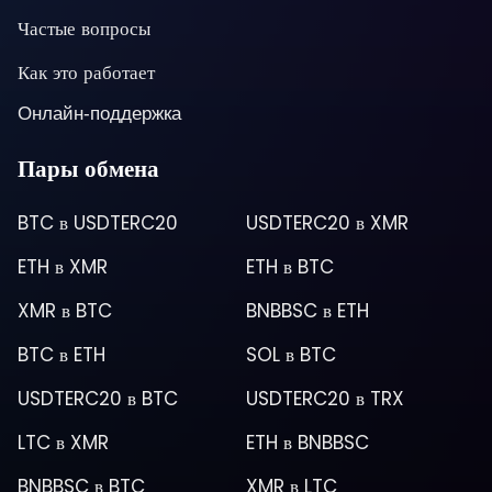
Частые вопросы
Как это работает
Онлайн-поддержка
Пары обмена
BTC
в
USDTERC20
USDTERC20
в
XMR
ETH
в
XMR
ETH
в
BTC
XMR
в
BTC
BNBBSC
в
ETH
BTC
в
ETH
SOL
в
BTC
USDTERC20
в
BTC
USDTERC20
в
TRX
LTC
в
XMR
ETH
в
BNBBSC
BNBBSC
в
BTC
XMR
в
LTC