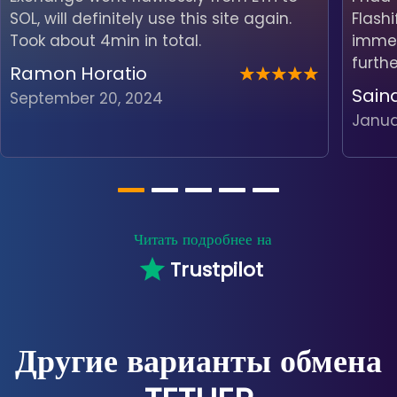
SOL, will definitely use this site again.
Flash
Took about 4min in total.
immedi
furth
Ramon Horatio
Sain
September 20, 2024
Janua
Читать подробнее на
Trustpilot
Другие варианты обмена