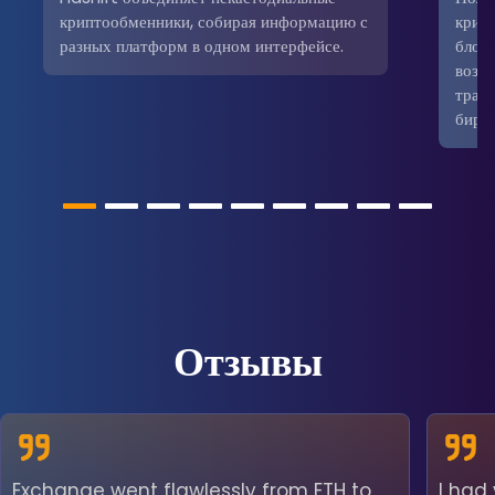
криптообменники, собирая информацию с
крип
разных платформ в одном интерфейсе.
блокч
возм
трад
бирж
Отзывы
Exchange went flawlessly from ETH to
I had