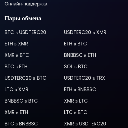
Онлайн-поддержка
Пары обмена
BTC
в
USDTERC20
USDTERC20
в
XMR
ETH
в
XMR
ETH
в
BTC
XMR
в
BTC
BNBBSC
в
ETH
BTC
в
ETH
SOL
в
BTC
USDTERC20
в
BTC
USDTERC20
в
TRX
LTC
в
XMR
ETH
в
BNBBSC
BNBBSC
в
BTC
XMR
в
LTC
XMR
в
ETH
LTC
в
BTC
BTC
в
BNBBSC
XMR
в
USDTERC20