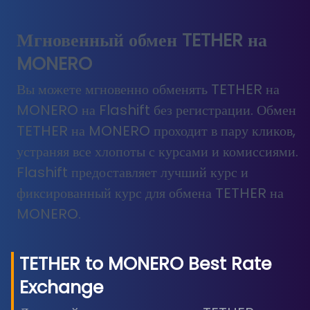
Мгновенный обмен TETHER на
MONERO
Вы можете мгновенно обменять TETHER на
MONERO на Flashift без регистрации. Обмен
TETHER на MONERO проходит в пару кликов,
устраняя все хлопоты с курсами и комиссиями.
Flashift предоставляет лучший курс и
фиксированный курс для обмена TETHER на
MONERO.
TETHER
to
MONERO
Best Rate
Exchange