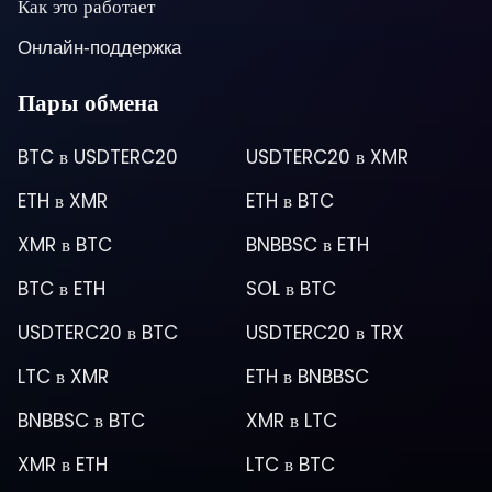
Как это работает
Онлайн-поддержка
Пары обмена
BTC
в
USDTERC20
USDTERC20
в
XMR
ETH
в
XMR
ETH
в
BTC
XMR
в
BTC
BNBBSC
в
ETH
BTC
в
ETH
SOL
в
BTC
USDTERC20
в
BTC
USDTERC20
в
TRX
LTC
в
XMR
ETH
в
BNBBSC
BNBBSC
в
BTC
XMR
в
LTC
XMR
в
ETH
LTC
в
BTC