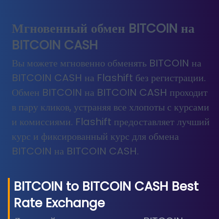
Мгновенный обмен BITCOIN на
BITCOIN CASH
Вы можете мгновенно обменять BITCOIN на
BITCOIN CASH на Flashift без регистрации.
Обмен BITCOIN на BITCOIN CASH проходит
в пару кликов, устраняя все хлопоты с курсами
и комиссиями. Flashift предоставляет лучший
курс и фиксированный курс для обмена
BITCOIN на BITCOIN CASH.
BITCOIN
to
BITCOIN CASH
Best
Rate Exchange