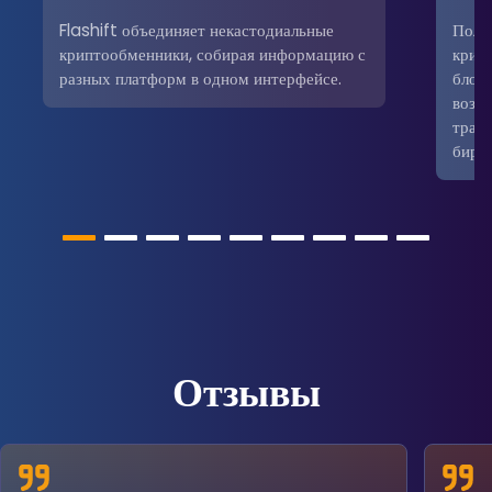
Flashift объединяет некастодиальные
Поль
криптообменники, собирая информацию с
крип
разных платформ в одном интерфейсе.
блокч
возм
трад
бирж
Отзывы