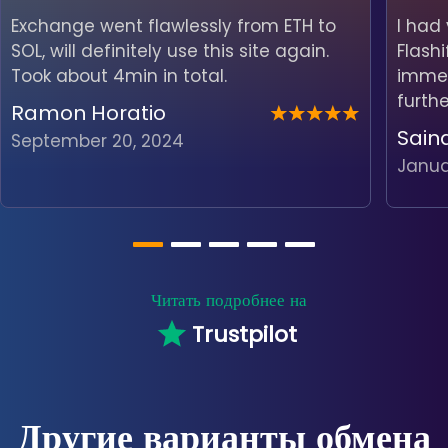
Exchange went flawlessly from ETH to
I had
SOL, will definitely use this site again.
Flash
Took about 4min in total.
immedi
furth
Ramon Horatio
Sain
September 20, 2024
Janua
Читать подробнее на
Trustpilot
Другие варианты обмена