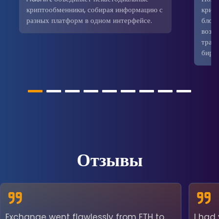
криптообменники, собирая информацию с
крип
разных платформ в одном интерфейсе.
блокч
возм
трад
бирж
Отзывы
Exchange went flawlessly from ETH to
I had