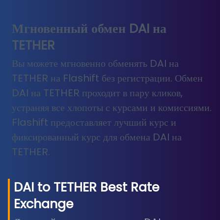
Мгновенный обмен DAI на
TETHER
Вы можете мгновенно обменять DAI на
TETHER на Flashift без регистрации. Обмен
DAI на TETHER проходит в пару кликов,
устраняя все хлопоты с курсами и комиссиями.
Flashift предоставляет лучший курс и
фиксированный курс для обмена DAI на
TETHER.
DAI
to
TETHER
Best Rate
Exchange