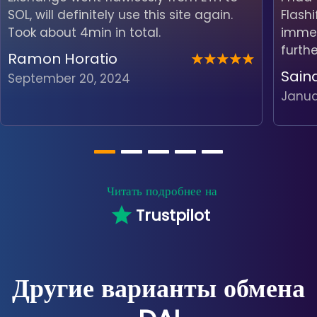
SOL, will definitely use this site again.
Flash
Took about 4min in total.
immedi
furth
Ramon Horatio
Sain
September 20, 2024
Janua
Читать подробнее на
Trustpilot
Другие варианты обмена