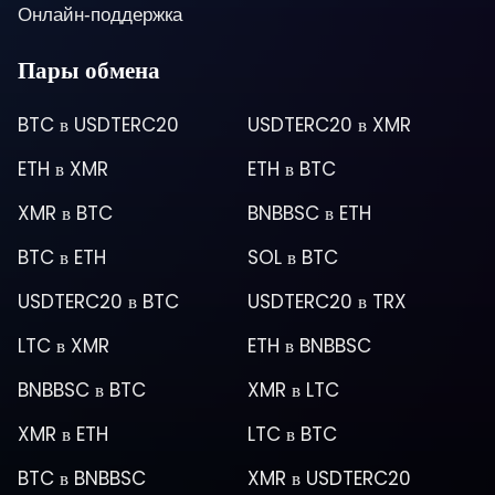
Онлайн-поддержка
Пары обмена
BTC
в
USDTERC20
USDTERC20
в
XMR
ETH
в
XMR
ETH
в
BTC
XMR
в
BTC
BNBBSC
в
ETH
BTC
в
ETH
SOL
в
BTC
USDTERC20
в
BTC
USDTERC20
в
TRX
LTC
в
XMR
ETH
в
BNBBSC
BNBBSC
в
BTC
XMR
в
LTC
XMR
в
ETH
LTC
в
BTC
BTC
в
BNBBSC
XMR
в
USDTERC20