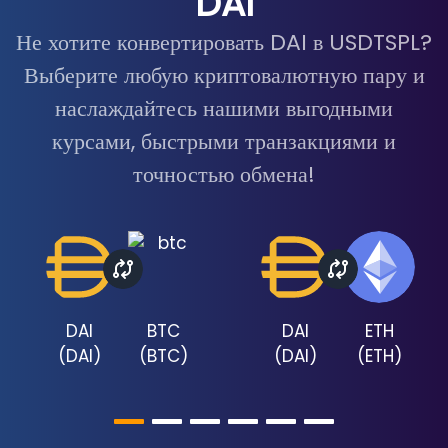
DAI
Не хотите конвертировать DAI в USDTSPL?
Выберите любую криптовалютную пару и
наслаждайтесь нашими выгодными
курсами, быстрыми транзакциями и
точностью обмена!
DAI
BTC
DAI
ETH
(
DAI
)
(
BTC
)
(
DAI
)
(
ETH
)