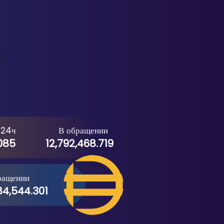
 24ч
В обращении
085
12,792,468.719
ращении
84,544.301