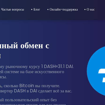
Частые вопросы
Блог
Онлайн-поддержка
О нас
ный обмен с
и
му рыночному курсу 1 DASH≈31.1 DAI.
й системе на базе искусственного
исы.
, сколько Bitcoin вы получите.
ертер DASH в DAI сделает всё за вас.
ый пользовательский опыт без
криптовалют станет для вас проще