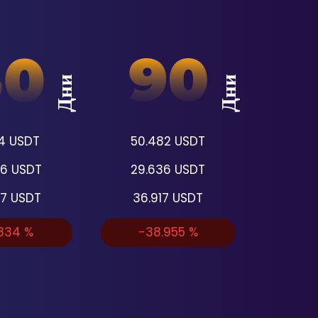
Дни
Дни
4
USDT
50.482
USDT
36
USDT
29.636
USDT
67
USDT
36.917
USDT
.834
%
-38.955
%