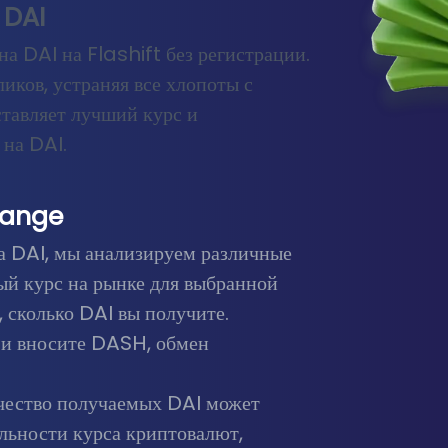
 DAI
 DAI на Flashift без регистрации.
иков, устраняя все хлопоты с
ставляет лучший курс и
на DAI.
hange
а DAI, мы анализируем различные
ый курс на рынке для выбранной
 сколько DAI вы получите.
я и вносите DASH, обмен
ичество получаемых DAI может
ильности курса криптовалют,