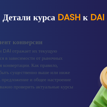
Детали курса
DASH
к
DAI
иент конверсии
 DAI отражает их текущую
ся в зависимости от рыночных
я конвертации. Как правило,
быть существенно выше или ниже
с, предложение и общее настроение
 важно проверить актуальные курсы