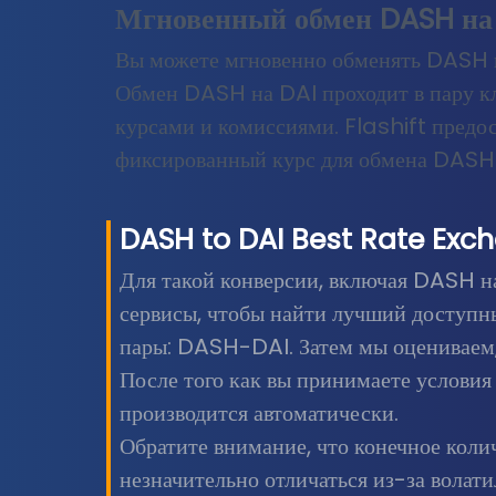
Мгновенный обмен DASH на
Вы можете мгновенно обменять DASH на
Обмен DASH на DAI проходит в пару кл
курсами и комиссиями. Flashift предо
фиксированный курс для обмена DASH 
DASH
to
DAI
Best Rate Exc
Для такой конверсии, включая DASH н
сервисы, чтобы найти лучший доступн
пары: DASH-DAI. Затем мы оцениваем,
После того как вы принимаете услови
производится автоматически.
Обратите внимание, что конечное кол
незначительно отличаться из-за волат