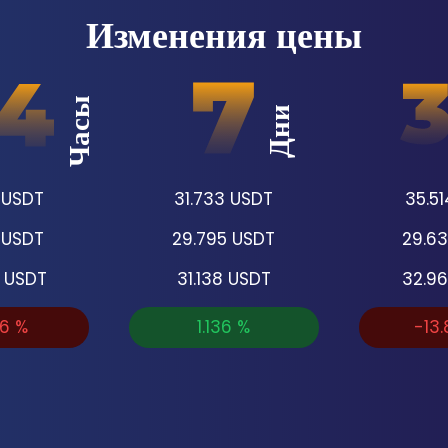
Изменения цены
Часы
Дни
USDT
31.733
USDT
35.51
USDT
29.795
USDT
29.6
USDT
31.138
USDT
32.9
86
%
1.136
%
-13