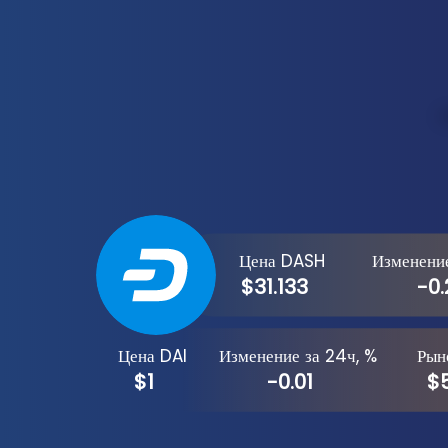
Цена DASH
Изменение
$31.133
-0.
Цена DAI
Изменение за 24ч, %
Рын
$1
-0.01
$5