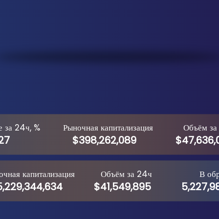
 за 24ч, %
Рыночная капитализация
Объём за
27
$398,262,089
$47,636,
очная капитализация
Объём за 24ч
В об
,229,344,634
$41,549,895
5,227,9