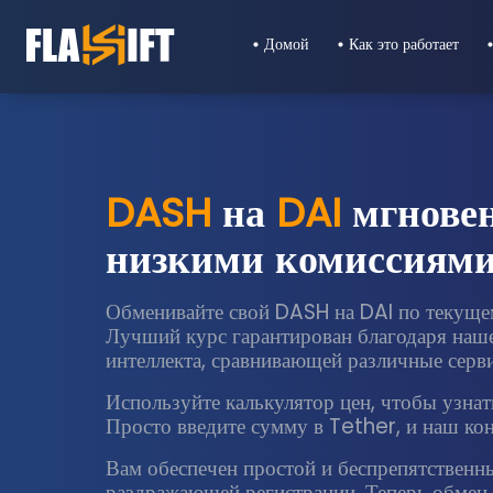
Домой
Как это работает
DASH
на
DAI
мгновен
низкими комиссиям
Обменивайте свой DASH на DAI по текуще
Лучший курс гарантирован благодаря наше
интеллекта, сравнивающей различные серв
Используйте калькулятор цен, чтобы узнать
Просто введите сумму в Tether, и наш конв
Вам обеспечен простой и беспрепятственн
раздражающей регистрации. Теперь обмен 