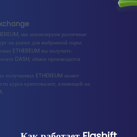
Exchange
THEREUM, мы анализируем различные
урс на рынке для выбранной пары:
олько ETHEREUM вы получите.
носите DASH, обмен производится
ство получаемых ETHEREUM может
ости курса криптовалют, влияющей на
.
Как работает Flashift