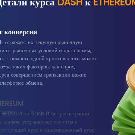
Детали курса
DASH
к
ETHEREU
т конверсии
H отражает их текущую рыночную
сти от рыночных условий и платформы,
ло, стоимость одной криптовалюты может
-за таких факторов, как спрос,
еред совершением транзакции важно
платформе обмена.
THEREUM
HEREUM на Flashift без регистрации.
кликов, устраняя все хлопоты с
ляет лучший курс и фиксированный курс