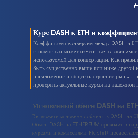
Курс DASH к ETH и коэффициен
Коэффициент конверсии между DASH и ET
стоимость и может изменяться в зависимо
используемой для конвертации. Как прави
быть существенно выше или ниже другой из
предложение и общее настроение рынка. П
проверить актуальные курсы на надёжной 
Мгновенный обмен DASH на E
Вы можете мгновенно обменять DASH на ET
Обмен DASH на ETHEREUM проходит в пару 
курсами и комиссиями. Flashift предостав