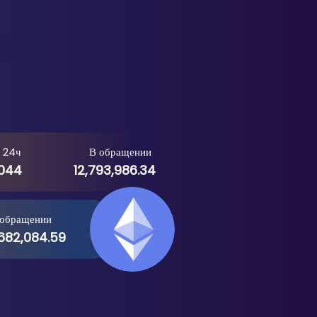
 24ч
В обращении
,044
12,793,986.34
 обращении
,682,084.59