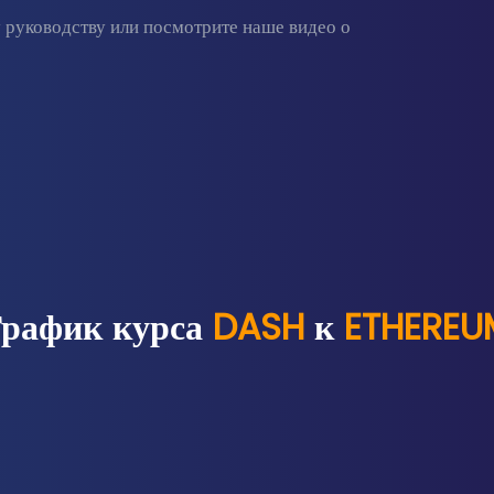
уководству или посмотрите наше видео о
График курса
DASH
к
ETHEREU