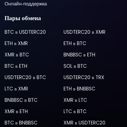
Онлайн-поддержка
Пары обмена
BTC
в
USDTERC20
USDTERC20
в
XMR
ETH
в
XMR
ETH
в
BTC
XMR
в
BTC
BNBBSC
в
ETH
BTC
в
ETH
SOL
в
BTC
USDTERC20
в
BTC
USDTERC20
в
TRX
LTC
в
XMR
ETH
в
BNBBSC
BNBBSC
в
BTC
XMR
в
LTC
XMR
в
ETH
LTC
в
BTC
BTC
в
BNBBSC
XMR
в
USDTERC20