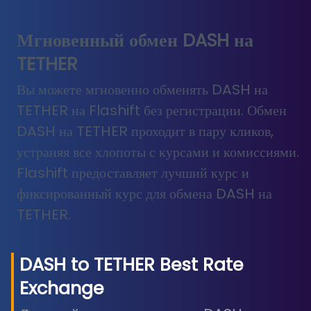
Мгновенный обмен DASH на
TETHER
Вы можете мгновенно обменять DASH на
TETHER на Flashift без регистрации. Обмен
DASH на TETHER проходит в пару кликов,
устраняя все хлопоты с курсами и комиссиями.
Flashift предоставляет лучший курс и
фиксированный курс для обмена DASH на
TETHER.
DASH
to
TETHER
Best Rate
Exchange