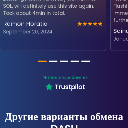
SOL, will definitely use this site again.
Flash
Took about 4min in total.
immedi
furth
Ramon Horatio
Sain
September 20, 2024
Janua
Читать подробнее на
Trustpilot
Другие варианты обмена