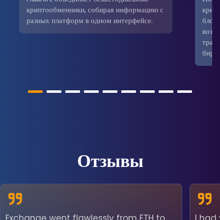
криптообменники, собирая информацию с
крип
разных платформ в одном интерфейсе.
блокч
возм
трад
бирж
Отзывы
Exchange went flawlessly from ETH to
I had