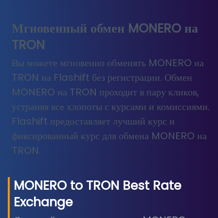
Мгновенный обмен MONERO на
TRON
Вы можете мгновенно обменять MONERO на
TRON на Flashift без регистрации. Обмен
MONERO на TRON проходит в пару кликов,
устраняя все хлопоты с курсами и комиссиями.
Flashift предоставляет лучший курс и
фиксированный курс для обмена MONERO на
TRON.
MONERO
to
TRON
Best Rate
Exchange