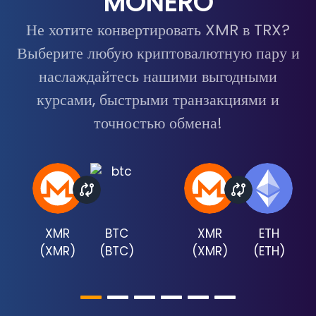
MONERO
Не хотите конвертировать XMR в TRX?
Выберите любую криптовалютную пару и
наслаждайтесь нашими выгодными
курсами, быстрыми транзакциями и
точностью обмена!
XMR
BTC
XMR
ETH
(
XMR
)
(
BTC
)
(
XMR
)
(
ETH
)