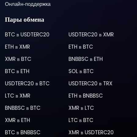
Онлайн-поддержка
Пары обмена
BTC
в
USDTERC20
USDTERC20
в
XMR
ETH
в
XMR
ETH
в
BTC
XMR
в
BTC
BNBBSC
в
ETH
BTC
в
ETH
SOL
в
BTC
USDTERC20
в
BTC
USDTERC20
в
TRX
LTC
в
XMR
ETH
в
BNBBSC
BNBBSC
в
BTC
XMR
в
LTC
XMR
в
ETH
LTC
в
BTC
BTC
в
BNBBSC
XMR
в
USDTERC20