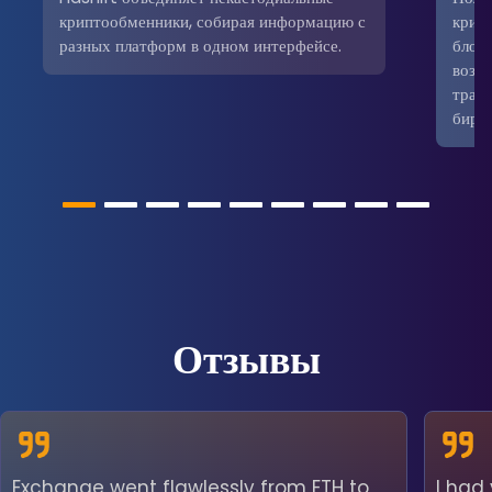
криптообменники, собирая информацию с
крип
разных платформ в одном интерфейсе.
блокч
возм
трад
бирж
Отзывы
Exchange went flawlessly from ETH to
I had