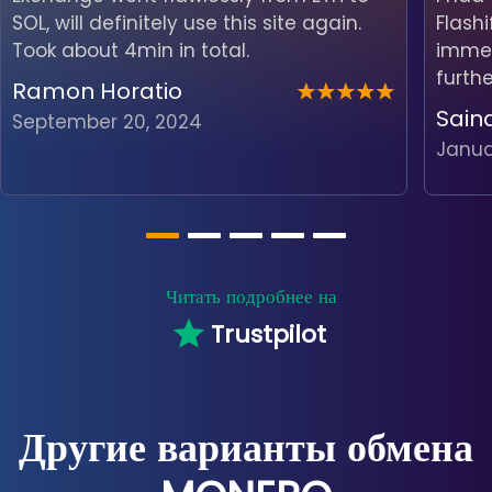
SOL, will definitely use this site again.
Flash
Took about 4min in total.
immedi
furth
Ramon Horatio
Sain
September 20, 2024
Janua
Читать подробнее на
Trustpilot
Другие варианты обмена