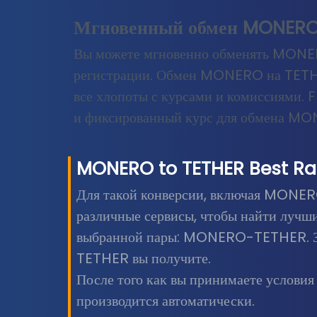
Мгновенный обмен MONERO
Вы можете мгновенно обменять MONER
регистрации. Обмен MONERO на TETHER
все хлопоты с курсами и комиссиями. F
и фиксированный курс для обмена M
MONERO
to
TETHER
Best Ra
Для такой конверсии, включая MONER
различные сервисы, чтобы найти лучш
выбранной пары: MONERO-TETHER. За
TETHER вы получите.
После того как вы принимаете услови
производится автоматически.