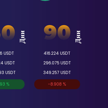
Дни
Дни
16
USDT
416.224
USDT
24
USDT
296.075
USDT
93
USDT
349.257
USDT
693
%
-8.908
%