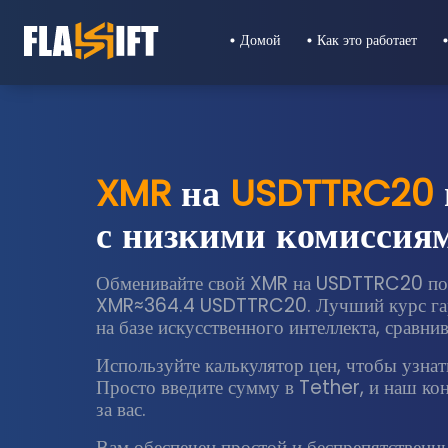
Домой
Как это работает
XMR
на
USDTTRC20
с низкими комиссия
Обменивайте свой XMR на USDTTRC20 по
XMR≈364.4 USDTTRC20. Лучший курс гара
на базе искусственного интеллекта, сравн
Используйте калькулятор цен, чтобы узнать
Просто введите сумму в Tether, и наш к
за вас.
Вам обеспечен простой и беспрепятственн