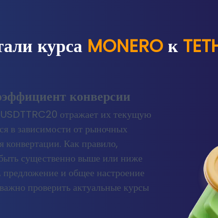
тали курса
MONERO
к
TET
оэффициент конверсии
 USDTTRC20 отражает их текущую
ся в зависимости от рыночных
я конвертации. Как правило,
быть существенно выше или ниже
с, предложение и общее настроение
 важно проверить актуальные курсы