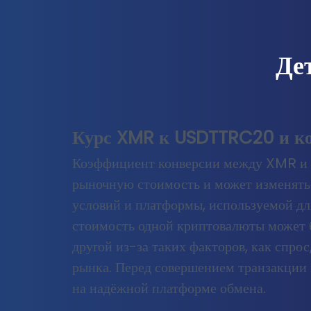
Де
Курс XMR к USDTTRC20 и к
Коэффициент конверсии между XMR и
рыночную стоимость и может изменять
условий и платформы, используемой дл
стоимость одной криптовалюты может 
другой из-за таких факторов, как спро
рынка. Перед совершением транзакции
на надёжной платформе обмена.