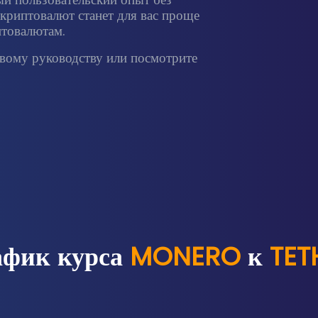
криптовалют станет для вас проще
птовалютам.
ому руководству или посмотрите
афик курса
MONERO
к
TET