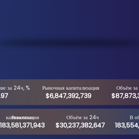
ие за 24ч, %
Рыночная капитализация
Объём за
.97
$6,847,392,739
$87,873,
Рыночная капитализация
Объём за 24ч
В о
183,581,371,943
$30,237,382,647
183,554