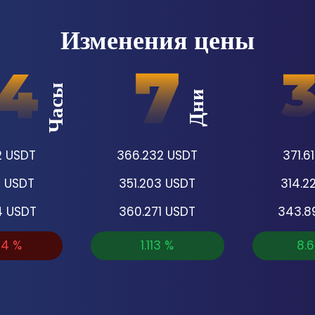
Изменения цены
Часы
Дни
2
USDT
366.232
USDT
371.6
5
USDT
351.203
USDT
314.2
4
USDT
360.271
USDT
343.8
24
%
1.113
%
8.