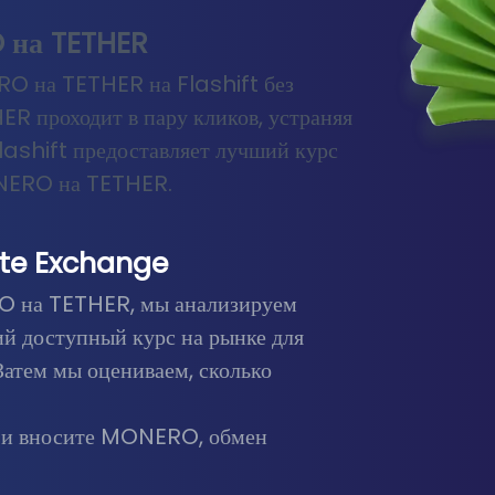
 на TETHER
O на TETHER на Flashift без
 проходит в пару кликов, устраняя
lashift предоставляет лучший курс
ONERO на TETHER.
te Exchange
O на TETHER, мы анализируем
ий доступный курс на рынке для
тем мы оцениваем, сколько
я и вносите MONERO, обмен