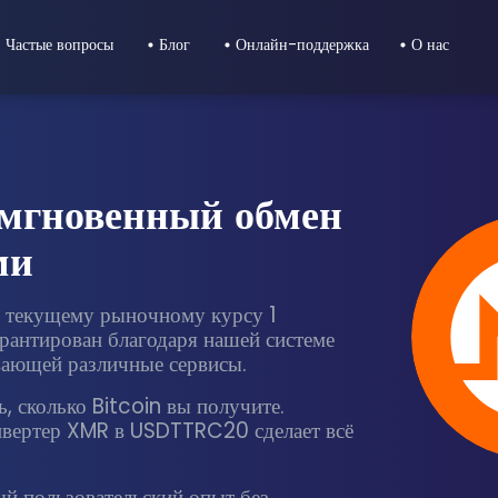
Частые вопросы
Блог
Онлайн-поддержка
О нас
мгновенный обмен
ми
 текущему рыночному курсу 1
нтирован благодаря нашей системе
ивающей различные сервисы.
, сколько Bitcoin вы получите.
онвертер XMR в USDTTRC20 сделает всё
ый пользовательский опыт без