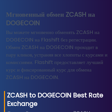
Мгновенный обмен ZCASH на
DOGECOIN
Вы можете мгновенно обменять ZCASH на
DOGECOIN на Flashift без регистрации.
Обмен ZCASH на DOGECOIN проходит в
пару кликов, устраняя все хлопоты с курсами и
комиссиями. Flashift предоставляет лучший
курс и фиксированный курс для обмена
ZCASH на DOGECOIN.
ZCASH
to
DOGECOIN
Best Rate
Exchange