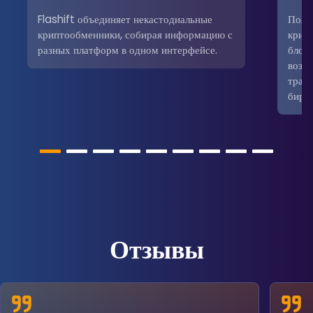
Flashift объединяет некастодиальные
Поль
криптообменники, собирая информацию с
крип
разных платформ в одном интерфейсе.
блокч
возм
трад
бирж
Отзывы