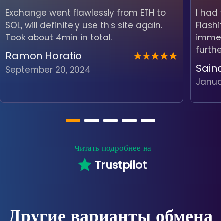
Exchange went flawlessly from ETH to
I had
SOL, will definitely use this site again.
Flash
Took about 4min in total.
immedi
furth
Ramon Horatio
Sain
September 20, 2024
Janua
Читать подробнее на
Trustpilot
Другие варианты обмена