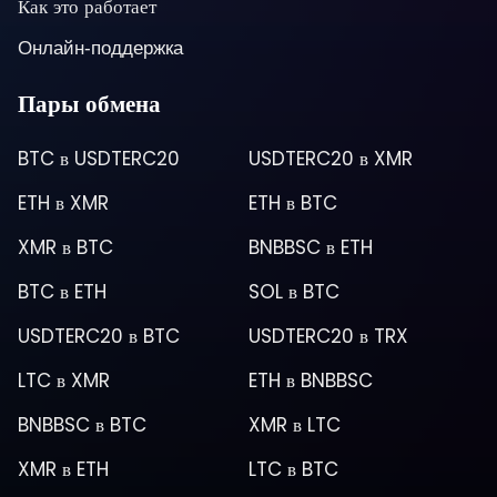
Как это работает
Онлайн-поддержка
Пары обмена
BTC
в
USDTERC20
USDTERC20
в
XMR
ETH
в
XMR
ETH
в
BTC
XMR
в
BTC
BNBBSC
в
ETH
BTC
в
ETH
SOL
в
BTC
USDTERC20
в
BTC
USDTERC20
в
TRX
LTC
в
XMR
ETH
в
BNBBSC
BNBBSC
в
BTC
XMR
в
LTC
XMR
в
ETH
LTC
в
BTC