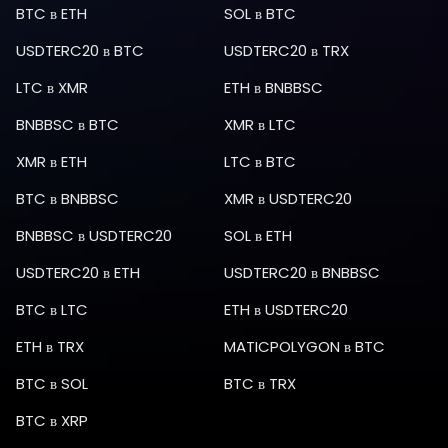
BTC
в
ETH
SOL
в
BTC
USDTERC20
в
BTC
USDTERC20
в
TRX
LTC
в
XMR
ETH
в
BNBBSC
BNBBSC
в
BTC
XMR
в
LTC
XMR
в
ETH
LTC
в
BTC
BTC
в
BNBBSC
XMR
в
USDTERC20
BNBBSC
в
USDTERC20
SOL
в
ETH
USDTERC20
в
ETH
USDTERC20
в
BNBBSC
BTC
в
LTC
ETH
в
USDTERC20
ETH
в
TRX
MATICPOLYGON
в
BTC
BTC
в
SOL
BTC
в
TRX
BTC
в
XRP