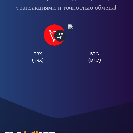
транзакциями и точностью обмена!
TRX
BTC
(
TRX
)
(
BTC
)