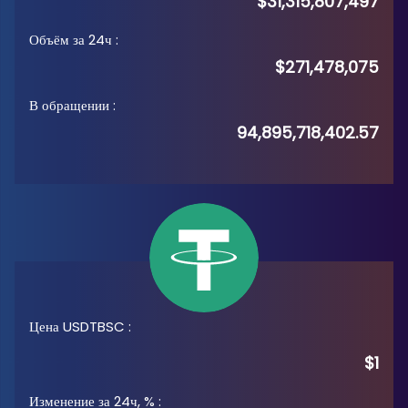
$31,315,807,497
Объём за 24ч
:
$271,478,075
В обращении
:
94,895,718,402.57
Цена USDTBSC
:
$1
Изменение за 24ч, %
: