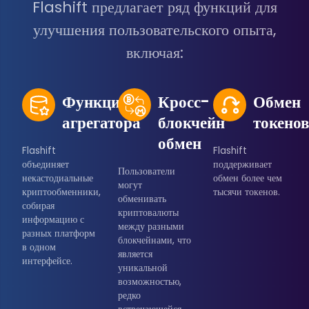
Flashift предлагает ряд функций для
улучшения пользовательского опыта,
включая:
Функция
Кросс-
Обмен
агрегатора
блокчейн
токено
обмен
Flashift
Flashift
объединяет
поддерживает
Пользователи
некастодиальные
обмен более чем
могут
криптообменники,
тысячи токенов.
обменивать
собирая
криптовалюты
информацию с
между разными
разных платформ
блокчейнами, что
в одном
является
интерфейсе.
уникальной
возможностью,
редко