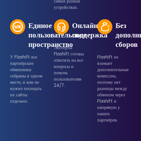
самых разных
устройствах.
Единое
Онлайн-
Без
пользовательское
поддержка
дополн
пространство
сборов
Эксперты
Flashift готовы
У Flashift все
Flashift не
ответить на все
партнёрские
взимает
вопросы и
обменники
дополнительные
помочь
собраны в одном
комиссии,
пользователям
месте, и вам не
поэтому нет
24/7.
нужно посещать
разницы между
их сайты
обменом через
отдельно.
Flashift и
напрямую у
наших
партнёров.