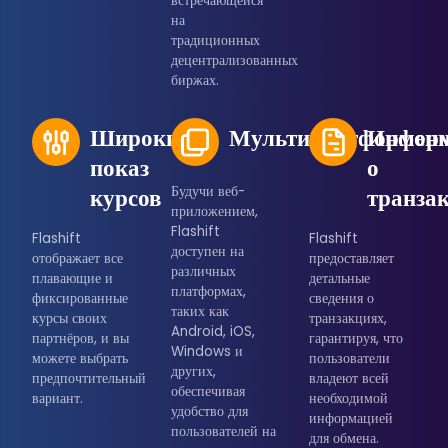
встречающейся
на
традиционных
децентрализованных
биржах.
Широкий
Мультиплатформенн
Инфор
показ
о
курсов
Будучи веб-
транза
приложением,
Flashift
Flashift
Flashift
доступен на
отображает все
предоставляет
различных
плавающие и
детальные
платформах,
фиксированные
сведения о
таких как
курсы своих
транзакциях,
Android, iOS,
партнёров, и вы
гарантируя, что
Windows и
можете выбрать
пользователи
других,
предпочтительный
владеют всей
обеспечивая
вариант.
необходимой
удобство для
информацией
пользователей на
для обмена.