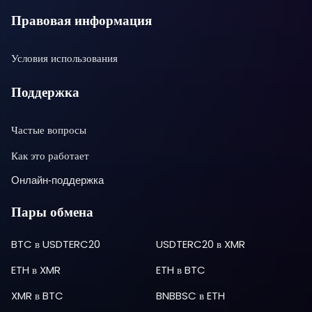
Правовая информация
Условия использования
Поддержка
Частые вопросы
Как это работает
Онлайн-поддержка
Пары обмена
BTC
в
USDTERC20
USDTERC20
в
XMR
ETH
в
XMR
ETH
в
BTC
XMR
в
BTC
BNBBSC
в
ETH