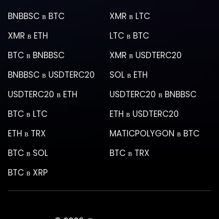
BNBBSC
в
BTC
XMR
в
LTC
XMR
в
ETH
LTC
в
BTC
BTC
в
BNBBSC
XMR
в
USDTERC20
BNBBSC
в
USDTERC20
SOL
в
ETH
USDTERC20
в
ETH
USDTERC20
в
BNBBSC
BTC
в
LTC
ETH
в
USDTERC20
ETH
в
TRX
MATICPOLYGON
в
BTC
BTC
в
SOL
BTC
в
TRX
BTC
в
XRP