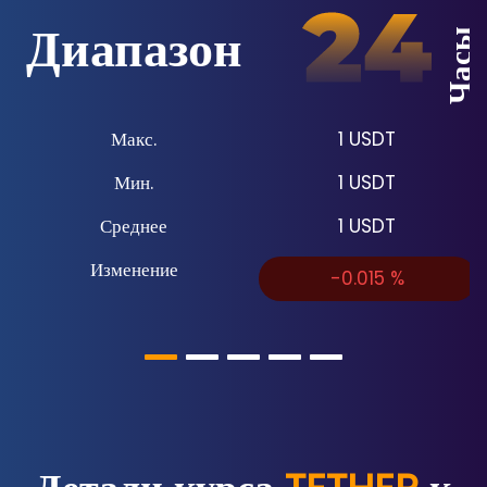
Диапазон
Часы
Макс.
1
USDT
Мин.
1
USDT
Среднее
1
USDT
Изменение
-0.015
%