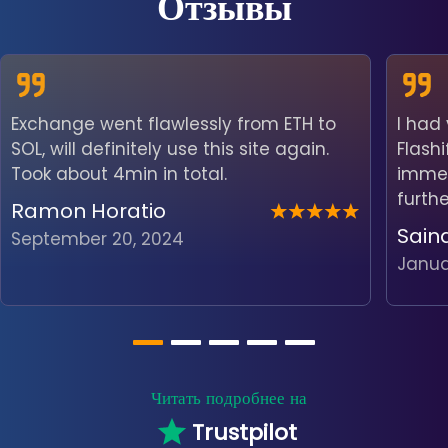
Отзывы
Exchange went flawlessly from ETH to
I had
SOL, will definitely use this site again.
Flash
Took about 4min in total.
immedi
furth
Ramon Horatio
Sain
September 20, 2024
Janua
Читать подробнее на
Trustpilot