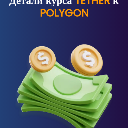
Детали курса
TETHER
к
POLYGON