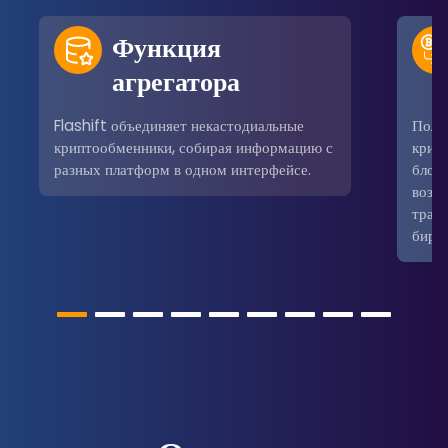
Функция
агрегатора
Flashift объединяет некастодиальные
Поль
криптообменники, собирая информацию с
крип
разных платформ в одном интерфейсе.
блокч
возм
трад
бирж