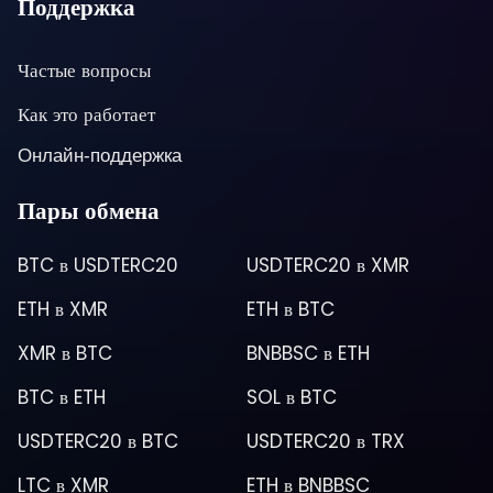
Поддержка
Частые вопросы
Как это работает
Онлайн-поддержка
Пары обмена
BTC
в
USDTERC20
USDTERC20
в
XMR
ETH
в
XMR
ETH
в
BTC
XMR
в
BTC
BNBBSC
в
ETH
BTC
в
ETH
SOL
в
BTC
USDTERC20
в
BTC
USDTERC20
в
TRX
LTC
в
XMR
ETH
в
BNBBSC